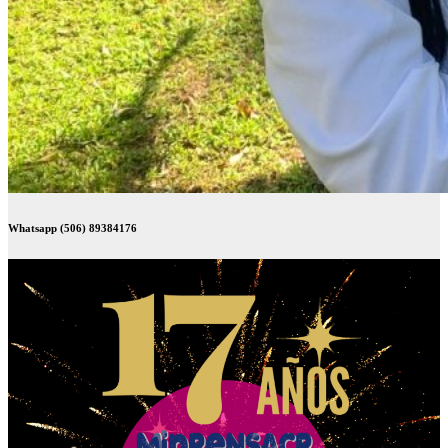
Whatsapp (506) 89384176