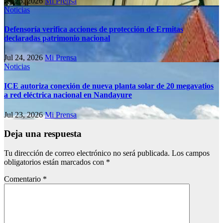
Jul 25, 2026
Mi Prensa
Noticias
Defensoría verifica acciones de protección de Ermitas
declaradas patrimonio nacional
Jul 24, 2026
Mi Prensa
Noticias
ICE autoriza conexión de nueva planta solar de 20 megavatios
a red eléctrica nacional en Nandayure
Jul 23, 2026
Mi Prensa
Deja una respuesta
Tu dirección de correo electrónico no será publicada.
Los campos
obligatorios están marcados con
*
Comentario
*