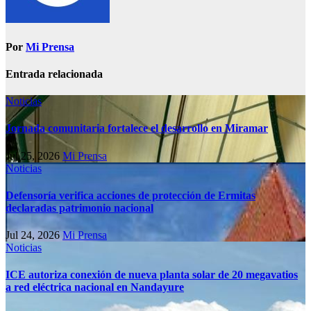
Por
Mi Prensa
Entrada relacionada
Noticias
Jornada comunitaria fortalece el desarrollo en Miramar
Jul 25, 2026
Mi Prensa
Noticias
Defensoría verifica acciones de protección de Ermitas
declaradas patrimonio nacional
Jul 24, 2026
Mi Prensa
Noticias
ICE autoriza conexión de nueva planta solar de 20 megavatios
a red eléctrica nacional en Nandayure