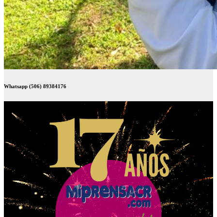
Whatsapp (506) 89384176