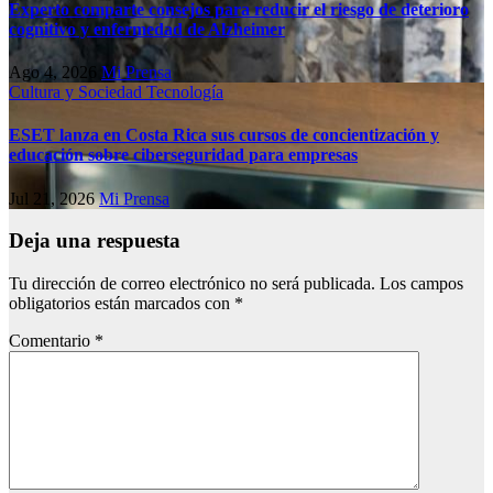
Experto comparte consejos para reducir el riesgo de deterioro
cognitivo у enfermedad de Alzheimer
Ago 4, 2026
Mi Prensa
Cultura y Sociedad
Tecnología
ESET lanza en Costa Rica sus cursos de concientización y
educación sobre ciberseguridad para empresas
Jul 21, 2026
Mi Prensa
Deja una respuesta
Tu dirección de correo electrónico no será publicada.
Los campos
obligatorios están marcados con
*
Comentario
*