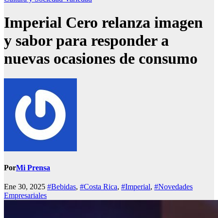
Imperial Cero relanza imagen
y sabor para responder a
nuevas ocasiones de consumo
Por
Mi Prensa
Ene 30, 2025
#Bebidas
,
#Costa Rica
,
#Imperial
,
#Novedades
Empresariales