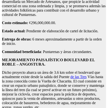
desarrollaría un Mercado de Artesanos, que propicie la actividad
comercial en una zona ordenada y limpia, y se promueva además las
actividades folklóricas para contribuir con el desarrollo urbano y
cultural de Puntarenas.
Costo estimado:
¢296,000,000.00.
Estado actual:
Pendiente de elaboración de cartel de licitación.
Entrega de obras:
6 meses aproximadamente a partir de la orden
de inicio.
Comunidad beneficiada
: Puntarenas y áreas circundantes.
MEJORAMIENTO PAISAJÍSTICO BOULEVARD EL
ROBLE – ANGOSTURA.
Dicho proyecto abarca un área de 3.6 km sobre el boulevard que
actualmente existe desde la salida del Puente
de las Tres
Vías hasta
la zona conocida como la Vuelta de Chacarita. El cual consiste en
crear un espacio urbano paisajístico, donde se conserve y mantenga
la línea del tren (la cual se prevé activar en un futuro próximo),
mejorar la ciclovía, crear espacios para la práctica de deportes,
quioscos para la venta de alimentos, artesanías u otros productos,
colocación de basureros, bebederos de agua, mejoramiento de
aceras, zonas verdes, etc.