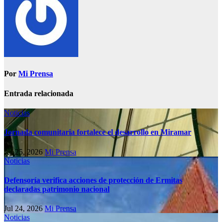
Por
Mi Prensa
Entrada relacionada
Noticias
Jornada comunitaria fortalece el desarrollo en Miramar
Jul 25, 2026
Mi Prensa
Noticias
Defensoría verifica acciones de protección de Ermitas
declaradas patrimonio nacional
Jul 24, 2026
Mi Prensa
Noticias