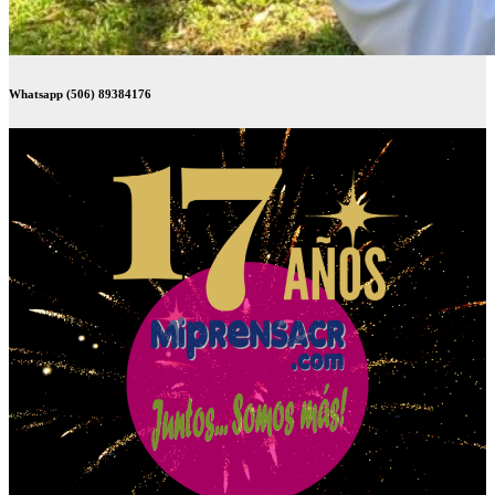
Whatsapp (506) 89384176