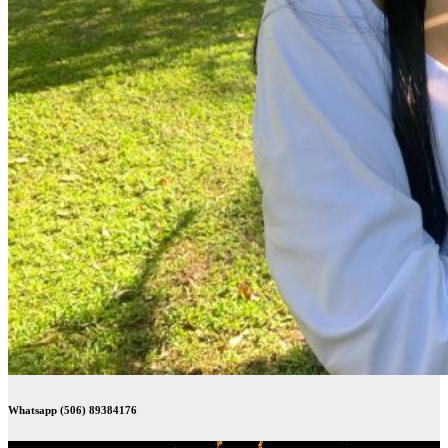
Whatsapp (506) 89384176