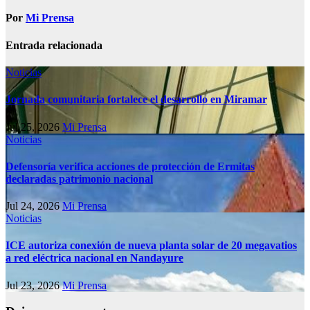
Por
Mi Prensa
Entrada relacionada
Noticias
Jornada comunitaria fortalece el desarrollo en Miramar
Jul 25, 2026
Mi Prensa
Noticias
Defensoría verifica acciones de protección de Ermitas
declaradas patrimonio nacional
Jul 24, 2026
Mi Prensa
Noticias
ICE autoriza conexión de nueva planta solar de 20 megavatios
a red eléctrica nacional en Nandayure
Jul 23, 2026
Mi Prensa