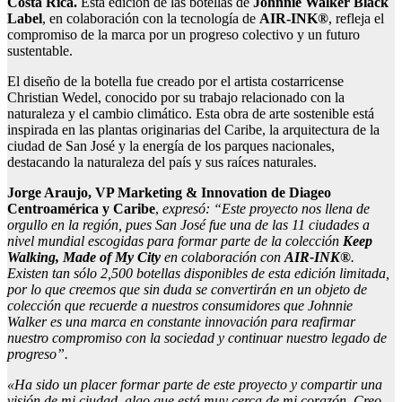
Costa Rica.
Esta edición de las botellas de
Johnnie Walker Black
Label
, en colaboración con la tecnología de
AIR-INK®
, refleja el
compromiso de la marca por un progreso colectivo y un futuro
sustentable.
El diseño de la botella fue creado por el artista costarricense
Christian Wedel, conocido por su trabajo relacionado con la
naturaleza y el cambio climático. Esta obra de arte sostenible está
inspirada en las plantas originarias del Caribe, la arquitectura de la
ciudad de San José y la energía de los parques nacionales,
destacando la naturaleza del país y sus raíces naturales.
Jorge Araujo, VP Marketing & Innovation de Diageo
Centroamérica y Caribe
,
expresó: “Este proyecto nos llena de
orgullo en la región, pues San José fue una de las 11 ciudades a
nivel mundial escogidas para formar parte de la colección
Keep
Walking, Made of My City
en colaboración con
AIR-INK®
.
Existen tan sólo 2,500 botellas disponibles de esta edición limitada,
por lo que creemos que sin duda se convertirán en un objeto de
colección que recuerde a nuestros consumidores que Johnnie
Walker es una marca en constante innovación para reafirmar
nuestro compromiso con la sociedad y continuar nuestro legado de
progreso”.
«Ha sido un placer formar parte de este proyecto y compartir una
visión de mi ciudad, algo que está muy cerca de mi corazón. Creo