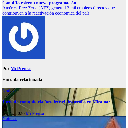
Canal 13 estrena nueva programación
América Free Zone (AFZ) genera 12 mil empleos directos que
contribuyen a la reactivación económica del país
Por
Mi Prensa
Entrada relacionada
Noticias
Jornada comunitaria fortalece el desarrollo en Miramar
Jul 25, 2026
Mi Prensa
Noticias