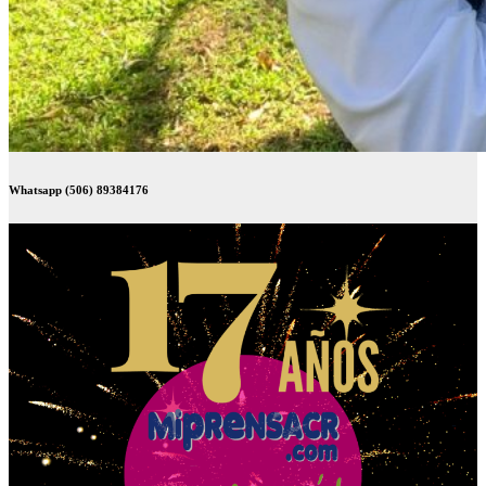
Whatsapp (506) 89384176