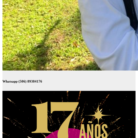
Whatsapp (506) 89384176