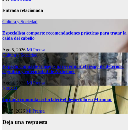
Entrada relacionada
Cultura y Sociedad
Especialista comparte recomendaciones prácticas para tratar la
caída del cabello
Ago 5, 2026
Mi Prensa
Cultura y Sociedad
Experto comparte consejos para reducir el riesgo de deterioro
cognitivo у enfermedad de Alzheimer
Ago 4, 2026
Mi Prensa
Noticias
Jornada comunitaria fortalece el desarrollo en Miramar
Jul 25, 2026
Mi Prensa
Deja una respuesta