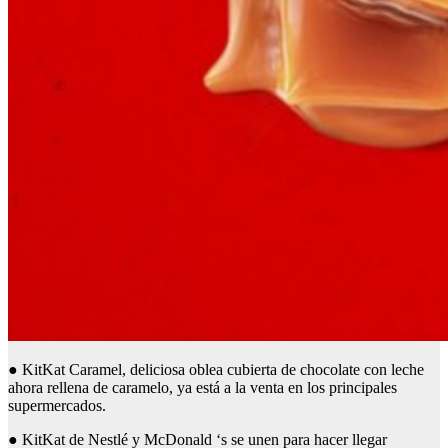
● KitKat Caramel, deliciosa oblea cubierta de chocolate con leche
ahora rellena de caramelo, ya está a la venta en los principales
supermercados.
● KitKat de Nestlé y McDonald ‘s se unen para hacer llegar