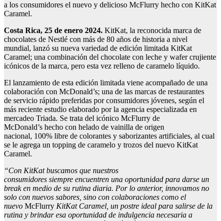
a los consumidores el nuevo y delicioso McFlurry hecho con KitKat
Caramel.
Costa Rica, 25
de
enero
2024.
KitKat, la reconocida marca de
chocolates de Nestlé con más de 80 años de historia a nivel
mundial, lanzó su nueva variedad de edición limitada KitKat
Caramel; una combinación del chocolate con leche y wafer crujiente
icónicos de la marca, pero esta vez relleno de caramelo líquido.
El lanzamiento de esta edición limitada viene acompañado de una
colaboración con McDonald’s; una de las marcas de restaurantes
de servicio rápido preferidas por consumidores jóvenes, según el
más reciente estudio elaborado por la agencia especializada en
mercadeo Triada. Se trata del icónico McFlurry de
McDonald’s hecho con helado de vainilla de origen
nacional, 100% libre de colorantes y saborizantes artificiales, al cual
se le agrega un topping de caramelo y trozos del nuevo KitKat
Caramel.
“Con KitKat buscamos que nuestros
consumidores
siempre
encuentren una oportunidad para darse un
break en medio de su rutina diaria.
Por lo anterior,
innovamos no
solo con nuevos sabores, sino con colaboraciones como el
nuevo
McFlurry
KitKat Caramel
,
un postre ideal para salirse de la
rutina y brindar esa oportunidad de indulgencia necesaria a