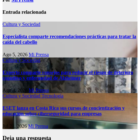
Entrada relacionada
Cultura y Sociedad
Especialista comparte recomendaciones prácticas para tratar la
caída del cabello
Ago 5, 2026
Mi Prensa
Cultura y Sociedad
Experto comparte consejos para reducir el riesgo de deterioro
cognitivo у enfermedad de Alzheimer
Ago 4, 2026
Mi Prensa
Cultura y Sociedad
Tecnología
ESET lanza en Costa Rica sus cursos de concientización y
educación sobre ciberseguridad para empresas
Jul 21, 2026
Mi Prensa
Deja una respuesta