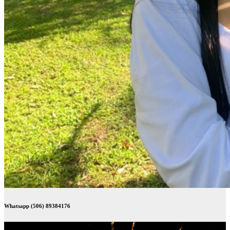
Whatsapp (506) 89384176