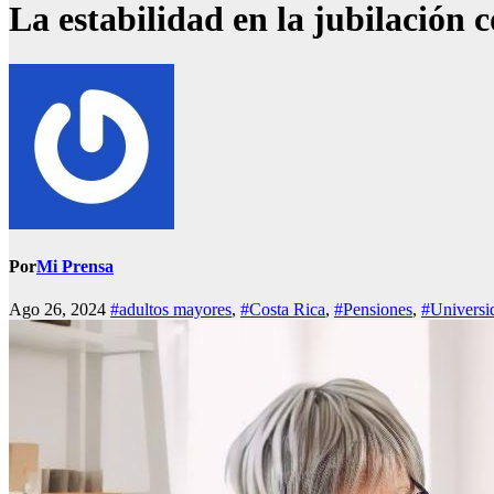
La estabilidad en la jubilación
Por
Mi Prensa
Ago 26, 2024
#adultos mayores
,
#Costa Rica
,
#Pensiones
,
#Universid