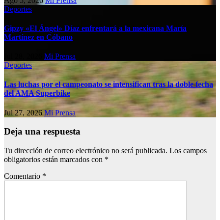
Ago 5, 2026
Mi Prensa
Deportes
Gipzy «El Ángel» Díaz enfrentará a la mexicana María
Martínez en Cóbano
Jul 28, 2026
Mi Prensa
Deportes
Las luchas por el campeonato se intensifican tras la doble fecha
del AMA Superbike
Jul 27, 2026
Mi Prensa
Deja una respuesta
Tu dirección de correo electrónico no será publicada.
Los campos
obligatorios están marcados con
*
Comentario
*