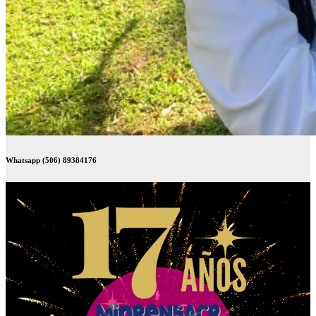
Whatsapp (506) 89384176