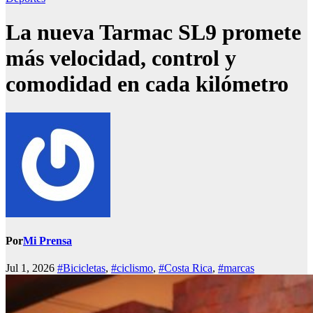
La nueva Tarmac SL9 promete
más velocidad, control y
comodidad en cada kilómetro
Por
Mi Prensa
Jul 1, 2026
#Bicicletas
,
#ciclismo
,
#Costa Rica
,
#marcas