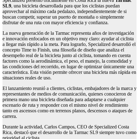
Specialized presentó oficialmente en Costa Rica la nueva
Tarmac
SL9
, una bicicleta desarrollada para que los ciclistas puedan
aprovechar al máximo cada pedalazo, independientemente de si
buscan competir, superar un puerto de montaña o simplemente
disfrutar de una ruta con mayor eficiencia y confianza.
La nueva generación de la Tarmac representa años de investigación
e innovación enfocados en un objetivo muy claro: ayudar al ciclista
a llegar más rápido a la meta. Para lograrlo, Specialized desarrolló el
concepto Time to Finish, una filosofía de diseño que analiza el
desempeño real de la bicicleta junto al ciclista, tomando en cuenta
factores como la aerodinámica, el peso, el manejo, la comodidad y
las condiciones del recorrido, en lugar de optimizar únicamente una
característica. Esta visión permite ofrecer una bicicleta más rápida en
situaciones reales de uso.
El lanzamiento reunió a clientes, ciclistas, embajadores de la marca y
representantes de medios de comunicación, quienes conocieron de
primera mano una bicicleta diseñada para adaptarse a cualquier
escenario de ruta y responder con el mismo nivel de rendimiento
tanto en ascensos como en terrenos planos, descensos o ataques de
carrera.
Durante la actividad, Carlos Campos, CEO de Specialized Costa
Rica, destacó que el desarrollo de la Tarmac SL9 siempre tuvo como
prioridad al ciclista.