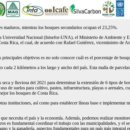
ues maduros, mientras los bosques secundarios ocupan el 23,25%.
e la Universidad Nacional (Inisefor-UNA), el Ministerio de Ambiente y 
osta Rica, el cual, de acuerdo con Rafael Gutiérrez, viceministro de A
principales objetivos es no solo conocer cuál es el porcentaje de bosqu
o cada 2 kilómetros a los largo y ancho del país. Esta malla de parcelas
s seca y lluviosa del 2021 para determinar la extensión de 6 tipos de bo
so de suelos para cultivo, pastos, infraestructura, playas o arenales, c
 mejor los bosques de Costa Rica.
ras instituciones, así como para establecer líneas base e implementar 
 que necesita el país y la economía. Además, podemos realizar monitore
ros es fundamental coordinar el trabajo con las municipalidades, y el 
nano y la ganadería, aspectos fundamentales para un país más integral en