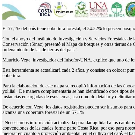
El 57,1% del país tiene cobertura forestal, el 24.22% lo poseen bosq
Con el apoyo del Instituto de Investigación y Servicios Forestales d
Conservación (Sinac) presentó el Mapa de bosques y otras tierras de C
ordenamiento de las de tierras del país”.
Mauricio Vega, investigador del Inisefor-UNA, explicó que uno de los 
Esta herramienta se actualizará cada 2 años, y consiste en colocar punt
cobertura.
Para la elaboración de este mapa se recopiló información de las época
yolillal. De manera complementaria se han identificado otros tipos de u
instancias encargadas de esos temas, así como de detallar y delimitar
De acuerdo con Vega, los datos registrados pueden ser insumos para ot
alcanza una cobertura forestal de un 57,1%
“Necesitamos información actualizada para dar agilidad a los cambios
convenciones de las cuales forme parte Costa Rica, por eso para nosot
mejorar en cuanto a protección ambiental en el cultivo del café, el ba