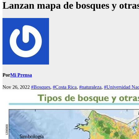
Lanzan mapa de bosques y otras 
Por
Mi Prensa
Nov 26, 2022
#Bosques
,
#Costa Rica
,
#naturaleza
,
#Universidad Nac