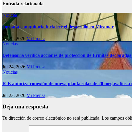
Entrada relacionada
Noticias
Jornada comunitaria fortalece el desarrollo en Miramar
Jul 25, 2026
Mi Prensa
Noticias
Defensoría verifica acciones de protección de Ermitas declaradas
Jul 24, 2026
Mi Prensa
Noticias
ICE autoriza conexión de nueva planta solar de 20 megavatios a 
Jul 23, 2026
Mi Prensa
Deja una respuesta
Tu dirección de correo electrónico no será publicada.
Los campos obli