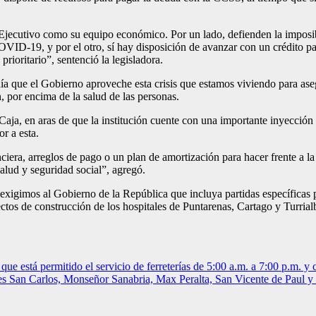
jecutivo como su equipo económico. Por un lado, defienden la imposibi
OVID-19, y por el otro, sí hay disposición de avanzar con un crédito pa
rioritario”, sentenció la legisladora.
nía que el Gobierno aproveche esta crisis que estamos viviendo para aseg
, por encima de la salud de las personas.
Caja, en aras de que la institución cuente con una importante inyección
or a esta.
nciera, arreglos de pago o un plan de amortización para hacer frente a 
salud y seguridad social”, agregó.
 exigimos al Gobierno de la República que incluya partidas específicas
tos de construcción de los hospitales de Puntarenas, Cartago y Turrialba
 está permitido el servicio de ferreterías de 5:00 a.m. a 7:00 p.m. y
s San Carlos, Monseñor Sanabria, Max Peralta, San Vicente de Paul y