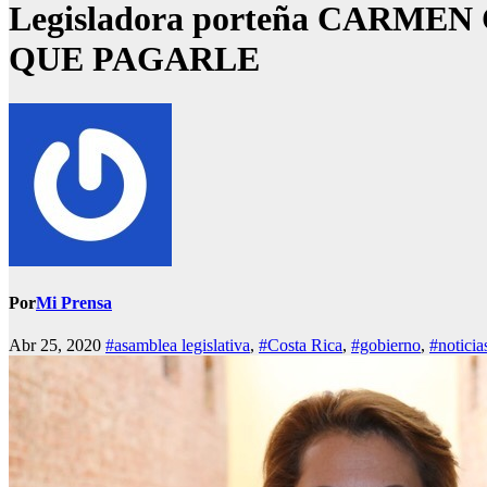
Legisladora porteña CARME
QUE PAGARLE
Por
Mi Prensa
Abr 25, 2020
#asamblea legislativa
,
#Costa Rica
,
#gobierno
,
#noticia