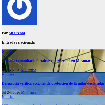
Por
Mi Prensa
Entrada relacionada
Noticias
Jornada comunitaria fortalece el desarrollo en Miramar
Jul 25, 2026
Mi Prensa
Noticias
Defensoría verifica acciones de protección de Ermitas declaradas
Jul 24, 2026
Mi Prensa
Noticias