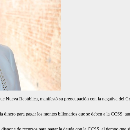
 Nueva República, manifestó su preocupación con la negativa del Gobi
dinero para pagar los montos billonarios que se deben a la CCSS, aun c
 dispone de recursos para pagar la deuda con la CCSS, al tiempo que si