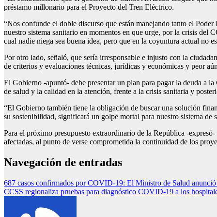
préstamo millonario para el Proyecto del Tren Eléctrico.
“Nos confunde el doble discurso que están manejando tanto el Poder E
nuestro sistema sanitario en momentos en que urge, por la crisis del C
cual nadie niega sea buena idea, pero que en la coyuntura actual no es p
Por otro lado, señaló, que sería irresponsable e injusto con la ciudada
de criterios y evaluaciones técnicas, jurídicas y económicas y peor aún
El Gobierno -apuntó- debe presentar un plan para pagar la deuda a la 
de salud y la calidad en la atención, frente a la crisis sanitaria y posteri
“El Gobierno también tiene la obligación de buscar una solución fina
su sostenibilidad, significará un golpe mortal para nuestro sistema de 
Para el próximo presupuesto extraordinario de la República -expresó-
afectadas, al punto de verse comprometida la continuidad de los proyec
Navegación de entradas
687 casos confirmados por COVID-19: El Ministro de Salud anunció que
CCSS regionaliza pruebas para diagnóstico COVID-19 a los hospitale