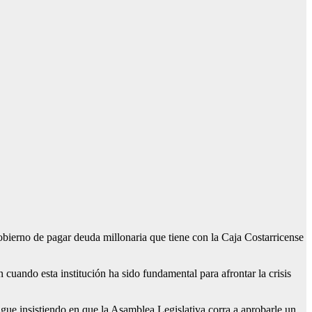
erno de pagar deuda millonaria que tiene con la Caja Costarricense
uando esta institución ha sido fundamental para afrontar la crisis
gue insistiendo en que la Asamblea Legislativa corra a aprobarle un