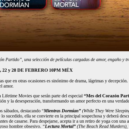
n Partido”, una selección de películas cargadas de amor, engaño y tr
22 y 28 DE FEBRERO 10PM MÉX
as que en otras ocasiones es sinónimo de drama, lágrimas y decepción. 
el amor.
cia Lifetime Movies que serán parte del especial
“Mes del Corazón Part
sión y la desesperación, transformando un amor perfecto en una verdade
os sábados, destacando “
Mientras Dormían”
(While They Were Sleepin
 lo sucedido, ella se convierte en la principal sospechosa y deberá desc
antes de casarse. Para despejarse, acepta ir a un retiro de yoga con una 
igroso hombre obsesivo.
“
Lectura Mortal”
(The Beach Read Murders),