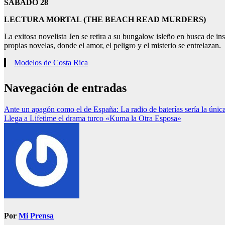
SABADO 28
LECTURA MORTAL (THE BEACH READ MURDERS)
La exitosa novelista Jen se retira a su bungalow isleño en busca de ins
propias novelas, donde el amor, el peligro y el misterio se entrelazan.
Modelos de Costa Rica
Navegación de entradas
Ante un apagón como el de España: La radio de baterías sería la únic
Llega a Lifetime el drama turco «Kuma la Otra Esposa»
Por
Mi Prensa