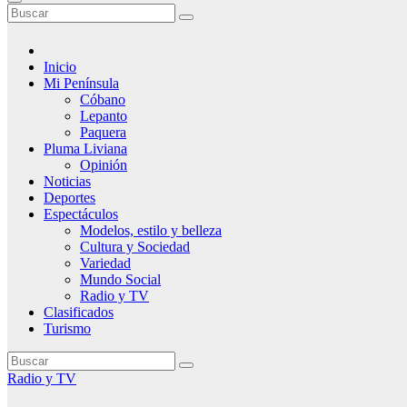
Inicio
Mi Península
Cóbano
Lepanto
Paquera
Pluma Liviana
Opinión
Noticias
Deportes
Espectáculos
Modelos, estilo y belleza
Cultura y Sociedad
Variedad
Mundo Social
Radio y TV
Clasificados
Turismo
Radio y TV