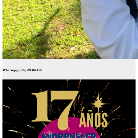
Whatsapp (506) 89384176