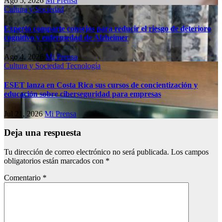
Ago 5, 2026
Mi Prensa
Cultura y Sociedad
Experto comparte consejos para reducir el riesgo de deterioro
cognitivo у enfermedad de Alzheimer
Ago 4, 2026
Mi Prensa
Cultura y Sociedad
Tecnología
ESET lanza en Costa Rica sus cursos de concientización y
educación sobre ciberseguridad para empresas
Jul 21, 2026
Mi Prensa
Deja una respuesta
Tu dirección de correo electrónico no será publicada.
Los campos
obligatorios están marcados con
*
Comentario
*