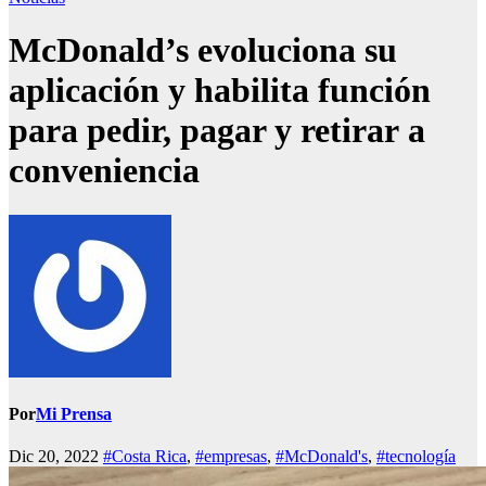
McDonald’s evoluciona su
aplicación y habilita función
para pedir, pagar y retirar a
conveniencia
Por
Mi Prensa
Dic 20, 2022
#Costa Rica
,
#empresas
,
#McDonald's
,
#tecnología