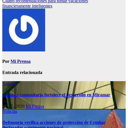
Cuatro recomendaciones para tomar vacaciones
financieramente inteligentes
Por
Mi Prensa
Entrada relacionada
Noticias
Jornada comunitaria fortalece el desarrollo en Miramar
Jul 25, 2026
Mi Prensa
Noticias
Defensoría verifica acciones de protección de Ermitas
declaradas patrimonio nacional