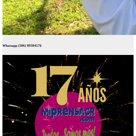
Whatsapp (506) 89384176