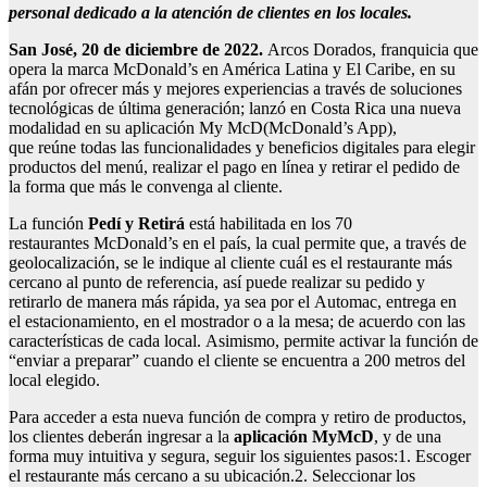
personal dedicado a la atención de clientes en los locales.
San José,
20
de diciembre de 2022.
Arcos Dorados, franquicia que
opera la marca McDonald’s en América Latina y El Caribe, en su
afán por ofrecer más y mejores experiencias a través de soluciones
tecnológicas de última generación; lanzó en Costa Rica una nueva
modalidad en su aplicación My McD(McDonald’s App),
que reúne todas las funcionalidades y beneficios digitales para elegir
productos del menú, realizar el pago en línea y retirar el pedido de
la forma que más le convenga al cliente.
La función
Pedí y
Retirá
está habilitada en los 70
restaurantes McDonald’s en el país, la cual permite que, a través de
geolocalización, se le indique al cliente cuál es el restaurante más
cercano al punto de referencia, así puede realizar su pedido y
retirarlo de manera más rápida, ya sea por el Automac, entrega en
el estacionamiento, en el mostrador o a la mesa; de acuerdo con las
características de cada local. Asimismo, permite activar la función de
“enviar a preparar” cuando el cliente se encuentra a 200 metros del
local elegido.
Para acceder a esta nueva función de compra y retiro de productos,
los clientes deberán ingresar a la
aplicación
My
McD
, y de una
forma muy intuitiva y segura, seguir los siguientes pasos:1. Escoger
el restaurante más cercano a su ubicación.2. Seleccionar los