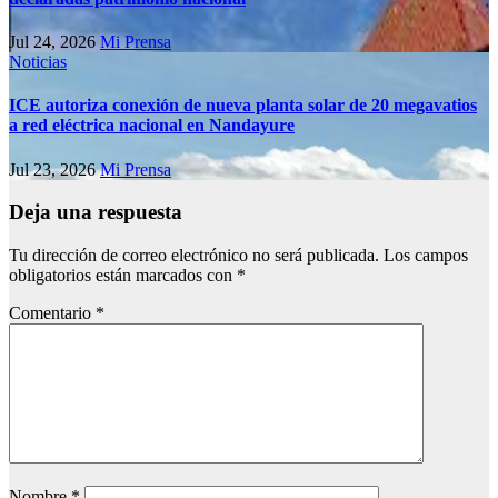
Jul 24, 2026
Mi Prensa
Noticias
ICE autoriza conexión de nueva planta solar de 20 megavatios
a red eléctrica nacional en Nandayure
Jul 23, 2026
Mi Prensa
Deja una respuesta
Tu dirección de correo electrónico no será publicada.
Los campos
obligatorios están marcados con
*
Comentario
*
Nombre
*