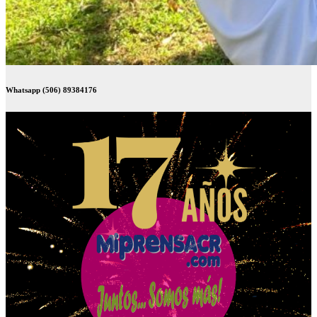
Whatsapp (506) 89384176