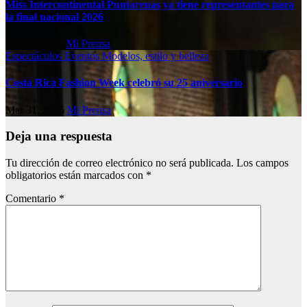
Miss Intercontinental Puntarenas ya tiene representantes para
la final nacional 2026
Abr 30, 2026
Mi Prensa
Espectáculos
Eventos
Modelos, estilo y belleza
Costa Rica Fashion Week celebró su 25 aniversario
Mar 31, 2026
Mi Prensa
Deja una respuesta
Tu dirección de correo electrónico no será publicada.
Los campos
obligatorios están marcados con
*
Comentario
*