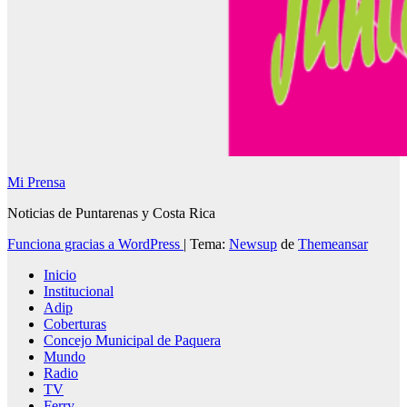
Mi Prensa
Noticias de Puntarenas y Costa Rica
Funciona gracias a WordPress
|
Tema:
Newsup
de
Themeansar
Inicio
Institucional
Adip
Coberturas
Concejo Municipal de Paquera
Mundo
Radio
TV
Ferry