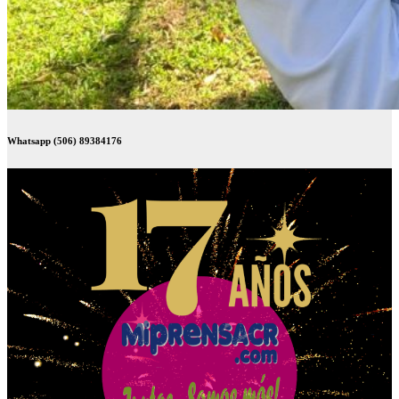
Whatsapp (506) 89384176