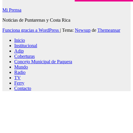
Mi Prensa
Noticias de Puntarenas y Costa Rica
Funciona gracias a WordPress
|
Tema:
Newsup
de
Themeansar
Inicio
Institucional
Adip
Coberturas
Concejo Municipal de Paquera
Mundo
Radio
TV
Ferry
Contacto