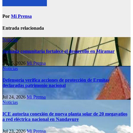
Por
Mi Prensa
Entrada relacionada
Noticias
Jornada comunitaria fortalece el desarrollo en Miramar
Jul 25, 2026
Mi Prensa
Noticias
Defensoría verifica acciones de protección de Ermitas
declaradas patrimonio nacional
Jul 24, 2026
Mi Prensa
Noticias
ICE autoriza conexión de nueva planta solar de 20 megavatios
a red eléctrica nacional en Nandayure
Jul 23, 2026
Mi Prensa