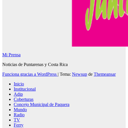
Mi Prensa
Noticias de Puntarenas y Costa Rica
Funciona gracias a WordPress
|
Tema:
Newsup
de
Themeansar
Inicio
Institucional
Adip
Coberturas
Concejo Municipal de Paquera
Mundo
Radio
TV
Ferry