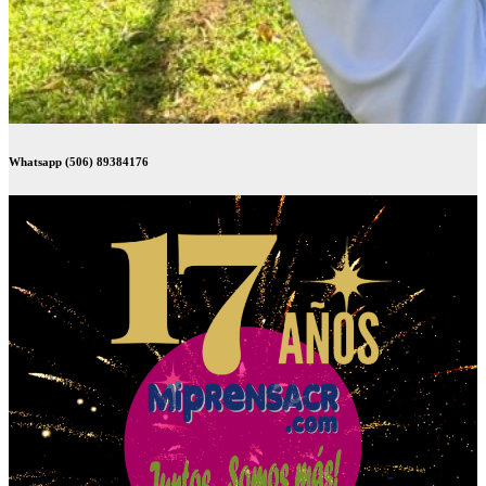
Whatsapp (506) 89384176