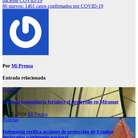
paciente COVID-19
86 nuevos: 1461 casos confirmados por COVID-19
Por
Mi Prensa
Entrada relacionada
Noticias
Jornada comunitaria fortalece el desarrollo en Miramar
Jul 25, 2026
Mi Prensa
Noticias
Defensoría verifica acciones de protección de Ermitas
declaradas patrimonio nacional