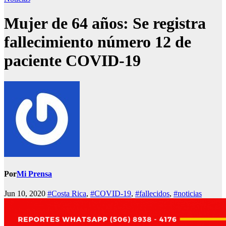
Mujer de 64 años: Se registra
fallecimiento número 12 de
paciente COVID-19
Por
Mi Prensa
Jun 10, 2020
#Costa Rica
,
#COVID-19
,
#fallecidos
,
#noticias