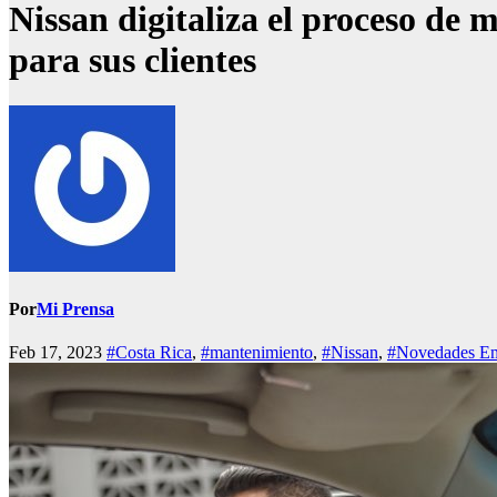
Nissan digitaliza el proceso de 
para sus clientes
Por
Mi Prensa
Feb 17, 2023
#Costa Rica
,
#mantenimiento
,
#Nissan
,
#Novedades Em