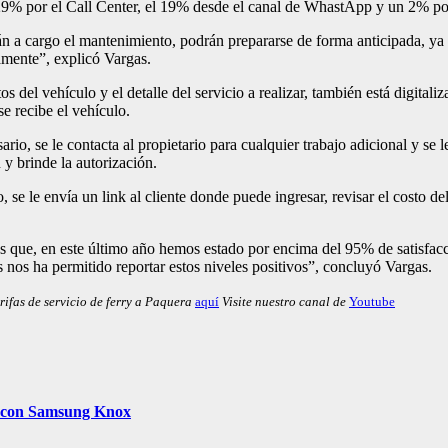
el 29% por el Call Center, el 19% desde el canal de WhastApp y un 2%
rán a cargo el mantenimiento, podrán prepararse de forma anticipada, ya
namente”, explicó Vargas.
os del vehículo y el detalle del servicio a realizar, también está digita
se recibe el vehículo.
sario, se le contacta al propietario para cualquier trabajo adicional y se 
 y brinde la autorización.
 se le envía un link al cliente donde puede ingresar, revisar el costo de
es que, en este último año hemos estado por encima del 95% de satisfacc
os nos ha permitido reportar estos niveles positivos”, concluyó Vargas.
rifas de servicio de ferry a Paquera
aquí
Visite nuestro canal de
Youtube
les con Samsung Knox