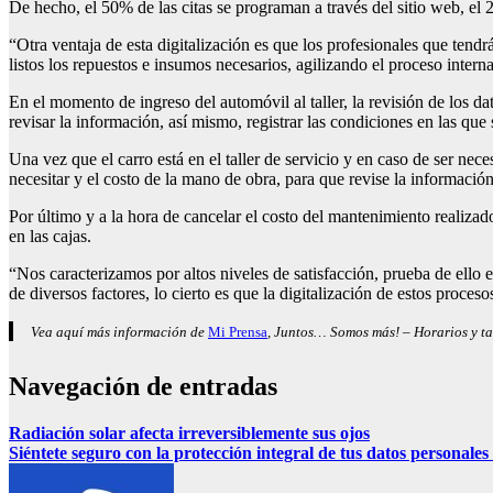
De hecho, el 50% de las citas se programan a través del sitio web, 
“Otra ventaja de esta digitalización es que los profesionales que tend
listos los repuestos e insumos necesarios, agilizando el proceso inter
En el momento de ingreso del automóvil al taller, la revisión de los dat
revisar la información, así mismo, registrar las condiciones en las que 
Una vez que el carro está en el taller de servicio y en caso de ser nece
necesitar y el costo de la mano de obra, para que revise la información
Por último y a la hora de cancelar el costo del mantenimiento realizado,
en las cajas.
“Nos caracterizamos por altos niveles de satisfacción, prueba de ello 
de diversos factores, lo cierto es que la digitalización de estos proces
Vea aquí más información de
Mi Prensa
, Juntos… Somos más! – Horarios y ta
Navegación de entradas
Radiación solar afecta irreversiblemente sus ojos
Siéntete seguro con la protección integral de tus datos persona