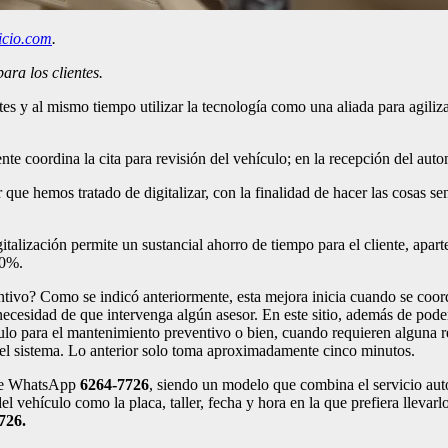
vicio.com
.
ara los clientes.
ntes y al mismo tiempo utilizar la tecnología como una aliada para agiliz
te coordina la cita para revisión del vehículo; en la recepción del aut
 que hemos tratado de digitalizar, con la finalidad de hacer las cosas se
gitalización permite un sustancial ahorro de tiempo para el cliente, apar
20%.
ivo? Como se indicó anteriormente, esta mejora inicia cuando se coordi
a necesidad de que intervenga algún asesor. En este sitio, además de pode
culo para el mantenimiento preventivo o bien, cuando requieren alguna re
 el sistema. Lo anterior solo toma aproximadamente cinco minutos.
o de WhatsApp
6264-7726
, siendo un modelo que combina el servicio auto
el vehículo como la placa, taller, fecha y hora en la que prefiera llevarl
726.