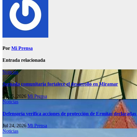
Por
Mi Prensa
Entrada relacionada
Noticias
Jornada comunitaria fortalece el desarrollo en Miramar
Jul 25, 2026
Mi Prensa
Noticias
Defensoría verifica acciones de protección de Ermitas declaradas
Jul 24, 2026
Mi Prensa
Noticias