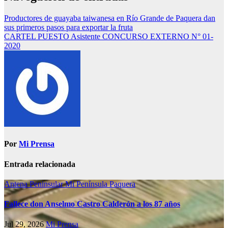
Productores de guayaba taiwanesa en Río Grande de Paquera dan
sus primeros pasos para exportar la fruta
CARTEL PUESTO Asistente CONCURSO EXTERNO N° 01-
2020
Por
Mi Prensa
Entrada relacionada
Antena Peninsular
Mi Península
Paquera
Fallece don Anselmo Castro Calderón a los 87 años
Jul 29, 2026
Mi Prensa