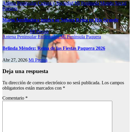
Antena Peninsular
Cultura y Sociedad
Mi Península
Mundo Social
Paquera
María Auxiliadora tendrá su Señora Reina en Río Grande
May 18, 2026
Mi Prensa
Antena Peninsular
Enfiestados
Mi Península
Paquera
Belinda Méndez: Reina de las Fiestas Paquera 2026
Abr 27, 2026
Mi Prensa
Deja una respuesta
Tu dirección de correo electrónico no será publicada.
Los campos
obligatorios están marcados con
*
Comentario
*