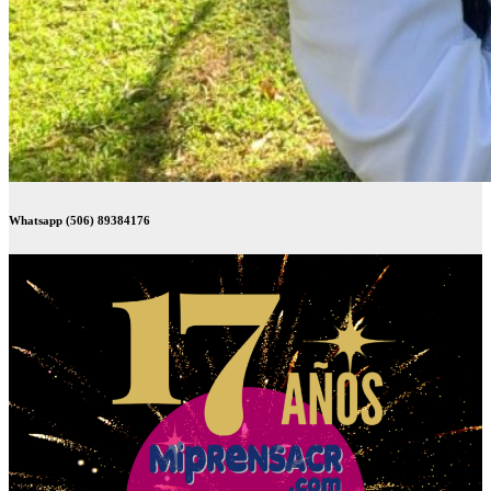
Whatsapp (506) 89384176