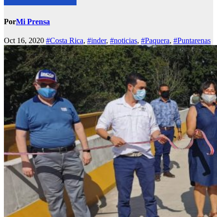
Por
Mi Prensa
Oct 16, 2020
#Costa Rica
,
#inder
,
#noticias
,
#Paquera
,
#Puntarenas