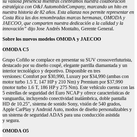
su valiosa presencia mientras celebramos nuestra colaboración
estratégica con O&J
Automobile
Company, marcando un hito en
nuestra historia de 82 años. Esta alianza nos permite representar en
Costa Rica
las
dos renombradas marcas
hermana
s, OMODA y
JAECOO, que comparten nuestra dedicación a la calidad y la
innovación”
dijo Jose Andrés Montalto, Gerente General.
Sobre los nuevos modelos OMODA
y JAECOO
OMODA C5
Grupo Cofiño se complace en presentar su SUV crossoverfuturista,
destacado por su diseño coupé, elegante parrilla diamantada y un
interior tecnológico y deportivo. Disponible en tres
versiones: Comfort por $30,990, Luxury por $34,990 (ambas con
motor turbo 1.5 T, 147 HP y 210 Nm) y Premium por $37,990
(motor turbo 1.6 T, 186 HP y 275 Nm). Este vehículo cuenta con las
5 estrellas de seguridad del Euro NCAP y ofrece características de
vanguardia, incluyendo conectividad inalámbrica, doble pantalla
HD de 10.25″, sistema de sonido Sony, visión de 540 grados,
Apple CarPlay y Android Auto, modos de diseño personalizables y
un sistema de seguridad ADAS para una conducción asistida
y segura.
OMODA O5