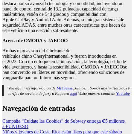
destaca por su avanzada tecnología y comodidad, incluyendo un
panel de control central de 13,2 pulgadas, capacidad de carga
inalámbrica, visión de 540 grados y compatibilidad con
Apple CarPlay y Android Auto. Además, se integran sistemas de
seguridad ADAS, entre muchas otras características que hacen de
este vehículo una elección sobresaliente.
Acerca de OMODA
y JAECOO
Ambas marcas son del fabricante de
vehículos chino CheryInternational, y fueron introducidas en
el 2022. Con un enfoque en la innovación, la tecnología, estilo de
vida aventurero, y hasta la sostenibilidad, OMODA y JAECOOse
han convertido en líderes en movilidad, ofreciendo soluciones de
vanguardia para un futuro más seguro.
Vea aquí más información de
Mi Prensa
, Juntos… Somos más! – Horarios y
tarifas de servicio de ferry a Paquera
aquí
Visite nuestro canal de
Youtube
Navegación de entradas
Campaña “Cuidate las Cookies” de Subway entrega ₡5 millones
a FUNDESO
Niños y jóvenes de Costa Rica están listos para que este sábado