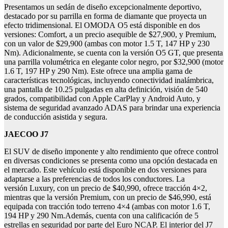
Presentamos un sedán de diseño excepcionalmente deportivo,
destacado por su parrilla en forma de diamante que proyecta un
efecto tridimensional. El OMODA O5 está disponible en dos
versiones: Comfort, a un precio asequible de $27,900, y Premium,
con un valor de $29,900 (ambas con motor 1.5 T, 147 HP y 230
Nm). Adicionalmente, se cuenta con la versión O5 GT, que presenta
una parrilla volumétrica en elegante color negro, por $32,900 (motor
1.6 T, 197 HP y 290 Nm). Este ofrece una amplia gama de
características tecnológicas, incluyendo conectividad inalámbrica,
una pantalla de 10.25 pulgadas en alta definición, visión de 540
grados, compatibilidad con Apple CarPlay y Android Auto, y
sistema de seguridad avanzado ADAS para brindar una experiencia
de conducción asistida y segura.
JAECOO J7
El SUV de diseño imponente y alto rendimiento que ofrece control
en diversas condiciones se presenta como una opción destacada en
el mercado. Este vehículo está disponible en dos versiones para
adaptarse a las preferencias de todos los conductores. La
versión Luxury, con un precio de $40,990, ofrece tracción 4×2,
mientras que la versión Premium, con un precio de $46,990, está
equipada con tracción todo terreno 4×4 (ambas con motor 1.6 T,
194 HP y 290 Nm.Además, cuenta con una calificación de 5
estrellas en seguridad por parte del Euro NCAP. El interior del J7