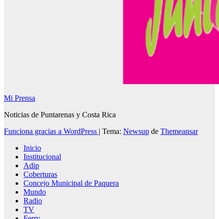
Mi Prensa
Noticias de Puntarenas y Costa Rica
Funciona gracias a WordPress
|
Tema:
Newsup
de
Themeansar
Inicio
Institucional
Adip
Coberturas
Concejo Municipal de Paquera
Mundo
Radio
TV
Ferry