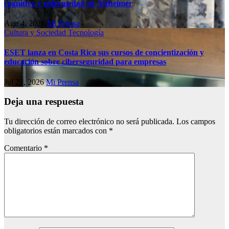
cognitivo у enfermedad de Alzheimer
Ago 4, 2026
Mi Prensa
Cultura y Sociedad
Tecnología
ESET lanza en Costa Rica sus cursos de concientización y
educación sobre ciberseguridad para empresas
Jul 21, 2026
Mi Prensa
Deja una respuesta
Tu dirección de correo electrónico no será publicada.
Los campos
obligatorios están marcados con
*
Comentario
*