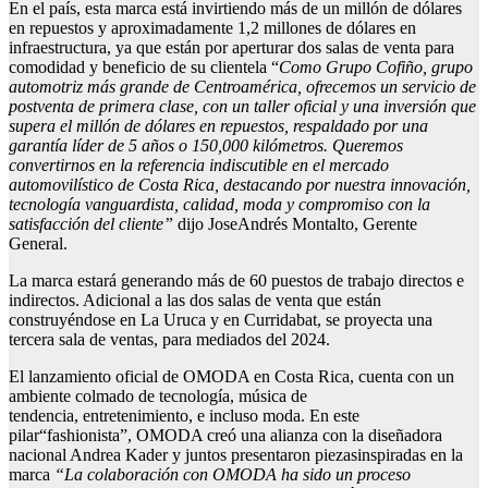
En el país, esta marca está invirtiendo más de un millón de dólares
en repuestos y aproximadamente 1,2 millones de dólares en
infraestructura, ya que están por aperturar dos salas de venta para
comodidad y beneficio de su clientela “
Como Grupo
Cofiño
, grupo
automotriz más grande de Centroamérica,
ofrecemos un servicio de
postventa de primera clase, con un taller oficial y una inversión
que
supera el
millón de dólares en repuestos, respaldado por una
garantía líder de 5 años o 150,000 kilómetros. Queremos
convertirnos en la referencia indiscutible en el mercado
automovilístico de Costa Rica, destacando por nuestra innovación,
tecnología
vanguardista
, calidad, moda y compromiso con la
satisfacción del cliente
”
dijo JoseAndrés Montalto, Gerente
General.
La marca estará generando más de 60 puestos de trabajo directos e
indirectos. Adicional a las dos salas de venta que están
construyéndose en La Uruca y en Curridabat, se proyecta una
tercera sala de ventas, para mediados del 2024.
El lanzamiento oficial de OMODA en Costa Rica, cuenta con un
ambiente colmado de tecnología, música de
tendencia, entretenimiento, e incluso moda. En este
pilar“fashionista”, OMODA creó una alianza con la diseñadora
nacional Andrea Kader y juntos presentaron piezasinspiradas en la
marca
“La
colaboración con OMODA ha sido un proceso