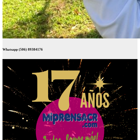
Whatsapp (506) 89384176