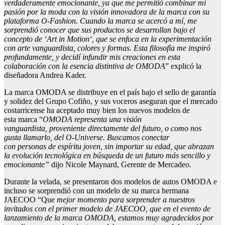
verdaderamente emocionante, ya que me permitió combinar mi
pasión por la moda con la visión innovadora de la marca con su
plataforma O-
Fashion
. Cuando la marca se acercó a mí, me
sorprendió conocer que sus productos se desarrollan bajo el
concepto de ‘Art in
Motion
‘, que se enfoca en la experimentación
con arte vanguardista, colores y formas. Esta filosofía me inspiró
profundamente, y decidí infundir mis creaciones en esta
colaboración con la esencia distintiva de OMODA
” explicó la
diseñadora Andrea Kader.
La marca OMODA se distribuye en el país bajo el sello de garantía
y solidez del Grupo Cofiño, y sus voceros aseguran que el mercado
costarricense ha aceptado muy bien los nuevos modelos de
esta marca “
OMODA
representa una visión
vanguardista,
proveniente directamente del futuro, o como nos
gusta
llamarlo
, del O-Universe
. Buscamos conectar
con
personas
de
espíritu joven, sin importar su edad, que abrazan
la evolución tecnológica en búsqueda de un futuro más sencillo y
emocionante
”
dijo Nicole Maynard, Gerente de Mercadeo.
Durante la velada, se presentaron dos modelos de autos OMODA e
incluso se sorprendió con un modelo de su marca hermana
JAECOO “Que
mejor momento para sorprender a nuestros
invitados
con el primer modelo de JAECOO
, que en el
evento de
lanzamiento de
la marca
OMODA
, estamos muy agradecidos por