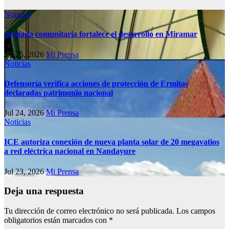
Noticias
Jornada comunitaria fortalece el desarrollo en Miramar
Jul 25, 2026
Mi Prensa
Noticias
Defensoría verifica acciones de protección de Ermitas
declaradas patrimonio nacional
Jul 24, 2026
Mi Prensa
Noticias
ICE autoriza conexión de nueva planta solar de 20 megavatios
a red eléctrica nacional en Nandayure
Jul 23, 2026
Mi Prensa
Deja una respuesta
Tu dirección de correo electrónico no será publicada.
Los campos
obligatorios están marcados con
*