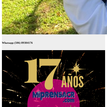
Whatsapp (506) 89384176