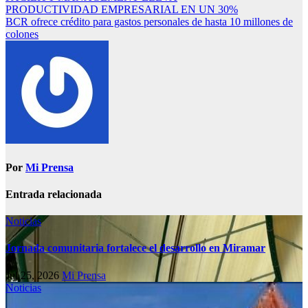
PRODUCTIVIDAD EMPRESARIAL EN UN 30%
BCR ofrece crédito para gastos personales de hasta 10 millones de
colones
Por
Mi Prensa
Entrada relacionada
Noticias
Jornada comunitaria fortalece el desarrollo en Miramar
Jul 25, 2026
Mi Prensa
Noticias