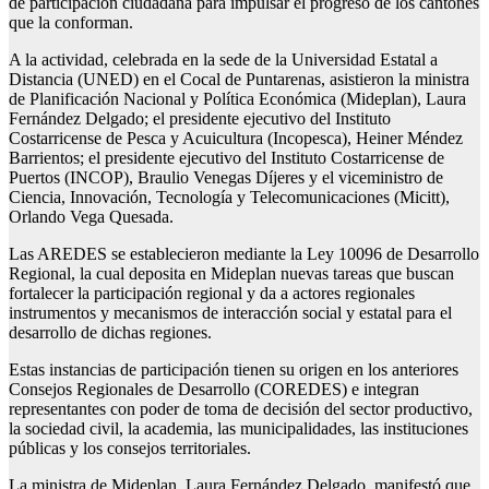
de participación ciudadana para impulsar el progreso de los cantones
que la conforman.
A la actividad, celebrada en la sede de la Universidad Estatal a
Distancia (UNED) en el Cocal de Puntarenas, asistieron la ministra
de Planificación Nacional y Política Económica (Mideplan), Laura
Fernández Delgado; el presidente ejecutivo del Instituto
Costarricense de Pesca y Acuicultura (Incopesca), Heiner Méndez
Barrientos; el presidente ejecutivo del Instituto Costarricense de
Puertos (INCOP), Braulio Venegas Díjeres y el viceministro de
Ciencia, Innovación, Tecnología y Telecomunicaciones (Micitt),
Orlando Vega Quesada.
Las AREDES se establecieron mediante la Ley 10096 de Desarrollo
Regional, la cual deposita en Mideplan nuevas tareas que buscan
fortalecer la participación regional y da a actores regionales
instrumentos y mecanismos de interacción social y estatal para el
desarrollo de dichas regiones.
Estas instancias de participación tienen su origen en los anteriores
Consejos Regionales de Desarrollo (COREDES) e integran
representantes con poder de toma de decisión del sector productivo,
la sociedad civil, la academia, las municipalidades, las instituciones
públicas y los consejos territoriales.
La ministra de Mideplan, Laura Fernández Delgado, manifestó que