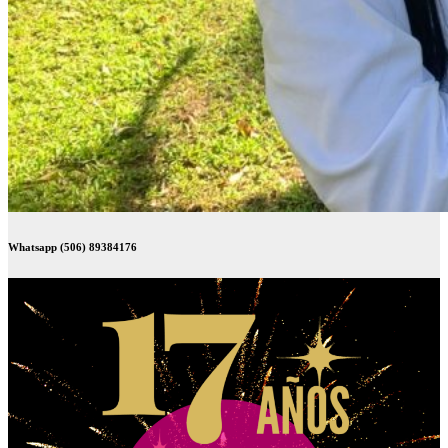
Whatsapp (506) 89384176