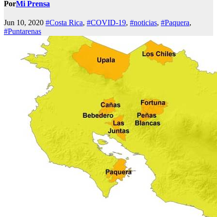
Por
Mi Prensa
Jun 10, 2020
#Costa Rica
,
#COVID-19
,
#noticias
,
#Paquera
,
#Puntarenas