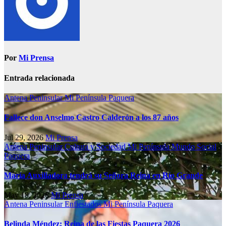
Por
Mi Prensa
Entrada relacionada
Antena Peninsular
Mi Península
Paquera
Fallece don Anselmo Castro Calderón a los 87 años
Jul 29, 2026
Mi Prensa
Antena Peninsular
Cultura y Sociedad
Mi Península
Mundo Social
Paquera
María Auxiliadora tendrá su Señora Reina en Río Grande
May 18, 2026
Mi Prensa
Antena Peninsular
Enfiestados
Mi Península
Paquera
Belinda Méndez: Reina de las Fiestas Paquera 2026