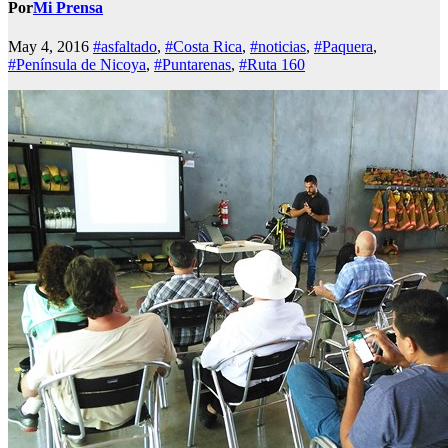
Por
Mi Prensa
May 4, 2016
#asfaltado
,
#Costa Rica
,
#noticias
,
#Paquera
,
#Península de Nicoya
,
#Puntarenas
,
#Ruta 160