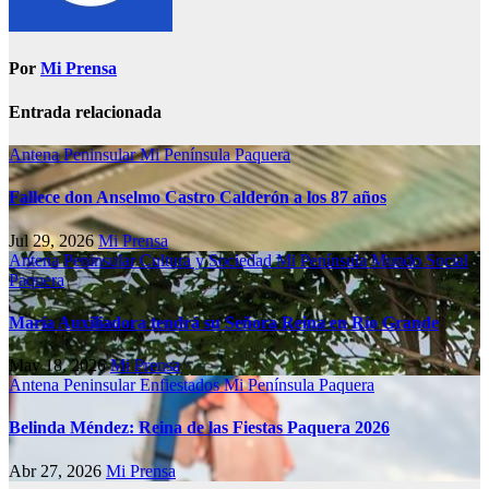
Por
Mi Prensa
Entrada relacionada
Antena Peninsular
Mi Península
Paquera
Fallece don Anselmo Castro Calderón a los 87 años
Jul 29, 2026
Mi Prensa
Antena Peninsular
Cultura y Sociedad
Mi Península
Mundo Social
Paquera
María Auxiliadora tendrá su Señora Reina en Río Grande
May 18, 2026
Mi Prensa
Antena Peninsular
Enfiestados
Mi Península
Paquera
Belinda Méndez: Reina de las Fiestas Paquera 2026
Abr 27, 2026
Mi Prensa