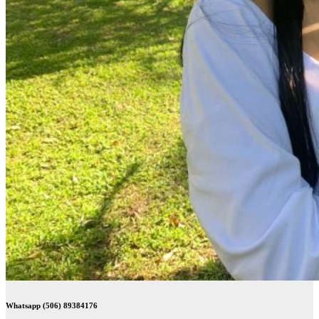
Whatsapp (506) 89384176