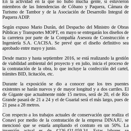
En la actividad en la que no hubo mucha gente, sí estuvieron
miembros de las Intendencias de Cóbano y Paquera, Cámara de
Turismo de Tambor y de la Asociación de Desarrollo Integral de
Paquera ADIP.
Según expuso Mario Durán, del Despacho del Ministro de Obras
Públicas y Transportes MOPT, en mayo se entregarán los diseños de
la carretera por parte de la Compañía Asesora de Construcción e
Ingeniería S.A. CACISA. Se prevé que el diseño definitivo sea
aprobado entre mayo y junio.
Desde marzo y hasta septiembre 2016, se está realizando la gestión
de viabilidad ambiental del proyecto y en julio, inicia el proceso de
la contratación de la obra, lo que incluye la confección del cartel,
trámites BID, licitación, etc.
Durante la exposición se dio a conocer que los tres puentes
existentes se harán nuevos y de mayor longitud y a dos carriles. El
de Gigante que actualmente mide 15 metros, será de 20, el de Río
Grande pasará de 21 a 24 y el de Guarial será el más largo, pues de
21 pasa a 28 metros.
Con respecto a los trabajos actuales de conservación que realiza el
Conavi por medio de la contratación de la empresa DINAJU, se
mencionó que se estaría ampliando el contrato en un 50%. La
inversión actual es de ¢226,431,059.34. Estas labores se