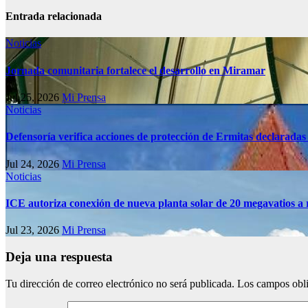
Entrada relacionada
Noticias
Jornada comunitaria fortalece el desarrollo en Miramar
Jul 25, 2026
Mi Prensa
Noticias
Defensoría verifica acciones de protección de Ermitas declaradas
Jul 24, 2026
Mi Prensa
Noticias
ICE autoriza conexión de nueva planta solar de 20 megavatios a 
Jul 23, 2026
Mi Prensa
Deja una respuesta
Tu dirección de correo electrónico no será publicada.
Los campos obli