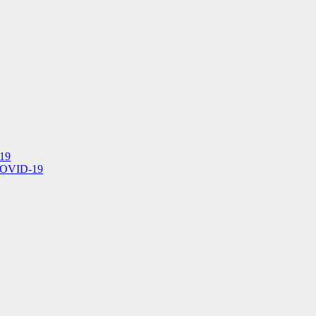
-19
r COVID-19