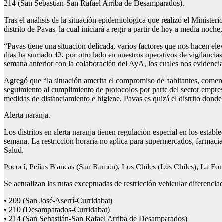
214 (San Sebastían-San Rafael Arriba de Desamparados).
Tras el análisis de la situación epidemiológica que realizó el Minis
distrito de Pavas, la cual iniciará a regir a partir de hoy a media noch
“Pavas tiene una situación delicada, varios factores que nos hacen ele
días ha sumado 42, por otro lado en nuestros operativos de vigilancia
semana anterior con la colaboración del AyA, los cuales nos evidenci
Agregó que “la situación amerita el compromiso de habitantes, comerci
seguimiento al cumplimiento de protocolos por parte del sector empre
medidas de distanciamiento e higiene. Pavas es quizá el distrito don
Alerta naranja.
Los distritos en alerta naranja tienen regulación especial en los estab
semana. La restricción horaria no aplica para supermercados, farmacia
Salud.
Pococí, Peñas Blancas (San Ramón), Los Chiles (Los Chiles), La Fortu
Se actualizan las rutas exceptuadas de restricción vehicular diferenc
• 209 (San José-Aserrí-Curridabat)
• 210 (Desamparados-Curridabat)
• 214 (San Sebastián-San Rafael Arriba de Desamparados)