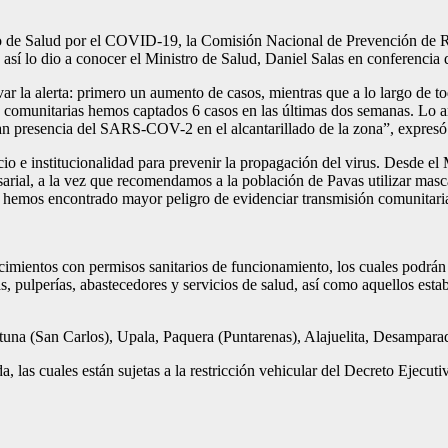
terio de Salud por el COVID-19, la Comisión Nacional de Prevención de 
e, así lo dio a conocer el Ministro de Salud, Daniel Salas en conferencia 
var la alerta: primero un aumento de casos, mientras que a lo largo de t
s comunitarias hemos captados 6 casos en las últimas dos semanas. Lo an
an presencia del SARS-COV-2 en el alcantarillado de la zona”, expresó 
o e institucionalidad para prevenir la propagación del virus. Desde el 
sarial, a la vez que recomendamos a la población de Pavas utilizar mas
de hemos encontrado mayor peligro de evidenciar transmisión comunitari
lecimientos con permisos sanitarios de funcionamiento, los cuales podrán
s, pulperías, abastecedores y servicios de salud, así como aquellos esta
na (San Carlos), Upala, Paquera (Puntarenas), Alajuelita, Desamparado
iada, las cuales están sujetas a la restricción vehicular del Decreto E