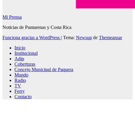
Mi Prensa
Noticias de Puntarenas y Costa Rica
Funciona gracias a WordPress
|
Tema:
Newsup
de
Themeansar
Inicio
Institucional
Adip
Coberturas
Concejo Municipal de Paquera
Mundo
Radio
TV
Ferry
Contacto