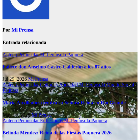
Por
Mi Prensa
Entrada relacionada
Antena Peninsular
Mi Península
Paquera
Fallece don Anselmo Castro Calderón a los 87 años
Jul 29, 2026
Mi Prensa
Antena Peninsular
Cultura y Sociedad
Mi Península
Mundo Social
Paquera
María Auxiliadora tendrá su Señora Reina en Río Grande
May 18, 2026
Mi Prensa
Antena Peninsular
Enfiestados
Mi Península
Paquera
Belinda Méndez: Reina de las Fiestas Paquera 2026