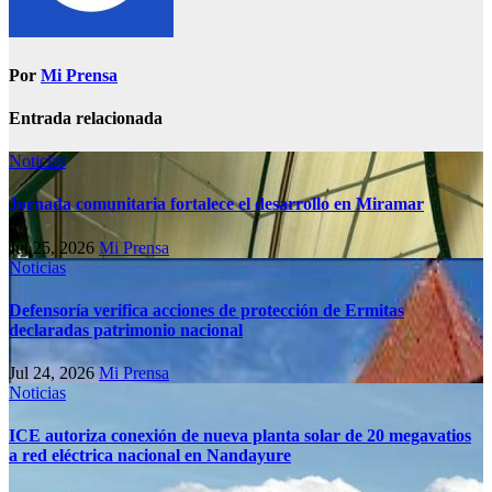
Por
Mi Prensa
Entrada relacionada
Noticias
Jornada comunitaria fortalece el desarrollo en Miramar
Jul 25, 2026
Mi Prensa
Noticias
Defensoría verifica acciones de protección de Ermitas
declaradas patrimonio nacional
Jul 24, 2026
Mi Prensa
Noticias
ICE autoriza conexión de nueva planta solar de 20 megavatios
a red eléctrica nacional en Nandayure