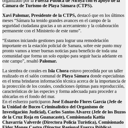
organizado por la
Fuerza Pública de Nicoya con el apoyo de la
Cámara de Turismo de Playa Sámara (CTPS).
Xavi Palomar, Presidente de la CTPS,
destacó que en los últimos
meses “Sámara ha tenido grandes avances en el campo de la
seguridad ciudadana gracias a un acercamiento y la colaboración
permanente con el Ministerio de este ramo”.
“Estamos iniciando gestiones para lograr una remodelación
importante en la estación policial de Samara, sobre este punto muy
pronto vamos a tener buenas noticias para beneficio de toda una
comunidad que forma un solo equipo para seguir hacia adelante en
este campo”, resaltó
Palomar.
La siembra de corales en
Isla Chora
estuvo precedida por un taller
realizado en el salón comunal de
Playa Sámara
donde especialistas
en el tema brindaron información técnica acerca de la importancia de
la protección de los corales, condiciones óptimas para reproducción,
características de las especies y forma adecuada para proceder a
ubicarlas en el fondo del mar.
En el esfuerzo participaron
José Eduardo Flores García (Jefe de
la Unidad de Buceo Criminalístico del Organismo de
Investigación Judicial), Carlos Santos Alvarez (Jefe de los Buzos
de la Cruz Roja en Guanacaste), Comisionada Kattia
Chavarría Valverde (Directora Policía Turística), Comisionado
Elder Monge Castro (Director Regional Fuerza Pública),