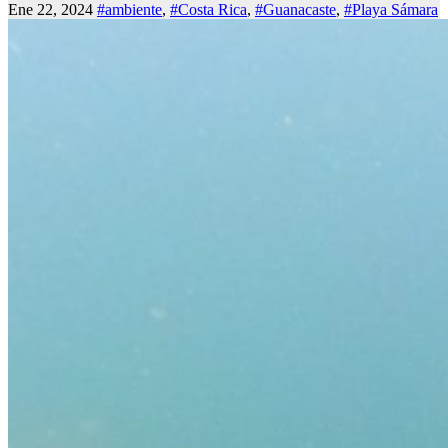
Ene 22, 2024
#ambiente
,
#Costa Rica
,
#Guanacaste
,
#Playa Sámara