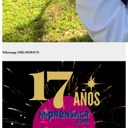
Whatsapp (506) 89384176