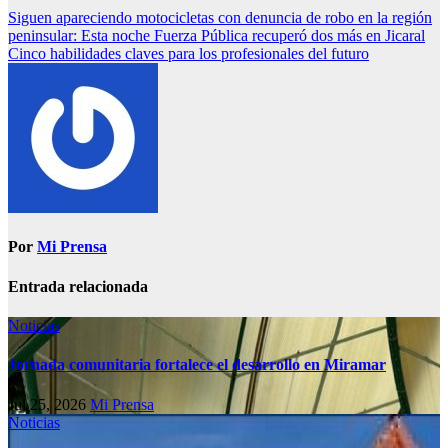
Siguen apareciendo motocicletas con denuncia de robo en la región
peninsular: Esta noche Fuerza Pública recuperó dos más en Jicaral
Cinco habilidades claves para los profesionales del futuro
Por
Mi Prensa
Entrada relacionada
Noticias
Jornada comunitaria fortalece el desarrollo en Miramar
Jul 25, 2026
Mi Prensa
Noticias