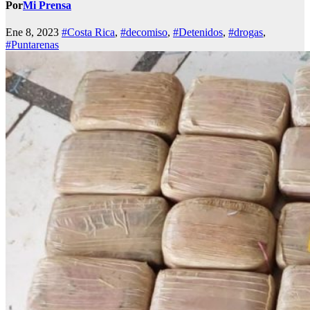
Por
Mi Prensa
Ene 8, 2023
#Costa Rica
,
#decomiso
,
#Detenidos
,
#drogas
,
#Puntarenas