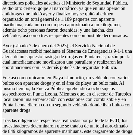
direcciones policiales adscritas al Ministerio de Seguridad Pública,
se dio otro certero golpe al narcotráfico, ya que en una operación
antidrogas que inició ayer y finalizó hoy se quitó al crimen
organizado un total general de 1.189 paquetes con aparente
marihuana, cada uno con un peso aproximado a un kilogramo,
además ocho personas fueron detenidas; y una lancha, dos
vehículos, así como tres recipientes con combustible decomisados.
Ayer (sábado 7 de enero del 2023), el Servicio Nacional de
Guardacostas recibió mediante el Sistema de Emergencias 9-1-1 una
alerta de un supuesto trasiego de drogas en Puntarenas, razón por la
cual inmediatamente movilizaron una patrullera y realizaron las
coordinaciones con las demás policías de Seguridad Pública.
Fue así como ubicaron en Playa Limoncito, un vehículo con varios
bultos con aparente droga y en el área de playa un bulto más. Al
mismo tiempo, la Fuerza Pública aprehendió a ocho sujetos
sospechosos en Punta Leona. Mientras que, en el sector de Tárcoles
localizaron una embarcación con estañones con combustible y en
Punta Leona dieron con un segundo vehículo donde iban bultos con
aparente droga.
Tras las diligencias respectivas realizadas por parte de la PCD, los
investigadores determinaron que se trataba de un total aproximado
de 849 kilogramos de aparente marihuana, este cargamento de droga