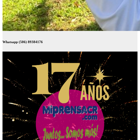
Whatsapp (506) 89384176