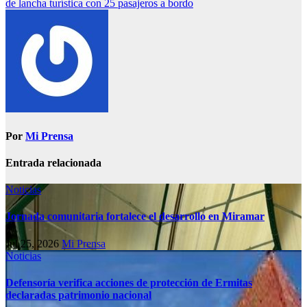
de lancha turística con 25 pasajeros a bordo
Por
Mi Prensa
Entrada relacionada
Noticias
Jornada comunitaria fortalece el desarrollo en Miramar
Jul 25, 2026
Mi Prensa
Noticias
Defensoría verifica acciones de protección de Ermitas
declaradas patrimonio nacional