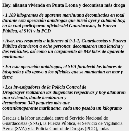
Hoy, allanan vivienda en Punta Leona y decomisan más droga
•
1.189 kilogramos de aparente marihuana decomisados en total
durante esta operación antidrogas que inició ayer y culminó hoy,
en la cual participaron oficialesdel Guardacostas, la Fuerza
Pública, el SVA y la PCD
•
Ayer
, tras respuesta a informes al 9-1-1,
Guardacostas y
Fuerza
Pública detuvieron a ocho
personas
, decomisaron
una lancha
y
dos vehículos, así como un cargamento
de 849
kilos
de aparente
marihuana
•
En esta operación antidrogas, el SVA fortaleció las labores de
búsqueda y dio apoyo
a los oficiales que se mantenían en mar y
tierra
•
L
os
investigadores
d
e la
Policía
Control de
Drogas
ayer
realizaron las diligencias respectivas
y hoy
allanaron
una vivienda,
donde
localizaron
y
decomisaron
340
paquetes
más
que
contenían
aparente
marihuana
, cada uno
pesaba
un
kilogramo
Gracias a la labor articulada entre el Servicio Nacional de
Guardacostas (SNG), la Fuerza Pública, el Servicio de Vigilancia
Aérea (SVA) y la Policía Control de Drogas (PCD), todas