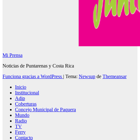
Mi Prensa
Noticias de Puntarenas y Costa Rica
Funciona gracias a WordPress
|
Tema:
Newsup
de
Themeansar
Inicio
Institucional
Adip
Coberturas
Concejo Municipal de Paquera
Mundo
Radio
TV
Ferry
Contacto