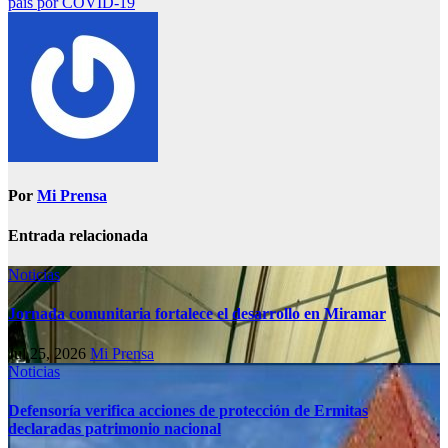
país por COVID-19
Por
Mi Prensa
Entrada relacionada
Noticias
Jornada comunitaria fortalece el desarrollo en Miramar
Jul 25, 2026
Mi Prensa
Noticias
Defensoría verifica acciones de protección de Ermitas
declaradas patrimonio nacional