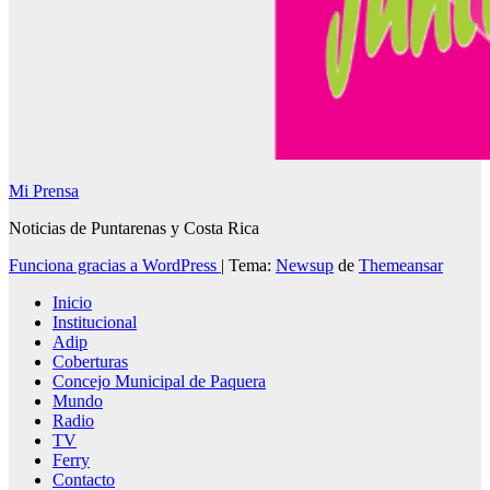
Mi Prensa
Noticias de Puntarenas y Costa Rica
Funciona gracias a WordPress
|
Tema:
Newsup
de
Themeansar
Inicio
Institucional
Adip
Coberturas
Concejo Municipal de Paquera
Mundo
Radio
TV
Ferry
Contacto