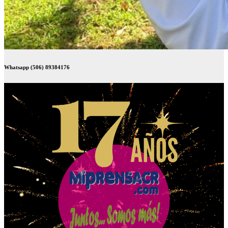
Whatsapp (506) 89384176