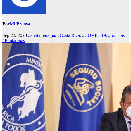
Por
Mi Prensa
Sep 22, 2020
#alerta naranja
,
#Costa Rica
,
#COVID-19
,
#noticias
,
#Puntarenas