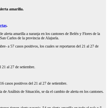
lerta amarilla.
ertas
.
lerta amarilla a naranja en los cantones de Belén y Flores de la
San Carlos de la provincia de Alajuela.
re- a 57 casos positivos, los cuales se reportaron del 21 al 27 de
l 21 al 27 de setiembre.
16 casos positivos del 21 al 27 de setiembre.
 de Análisis de Situación, se da el cambio de alerta en los cantones.
nes tienen alerta naranja, 54 en alerta amarilla en todo el país y 5