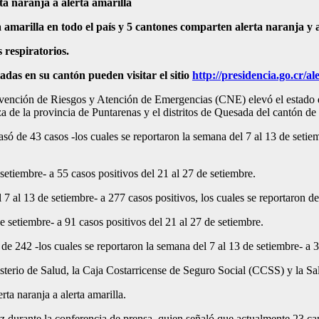
ta naranja a alerta amarilla
 amarilla en todo el país y 5 cantones comparten alerta naranja y a
 respiratorios.
adas en su cantón pueden visitar el sitio
http://presidencia.go.cr/al
ción de Riesgos y Atención de Emergencias (CNE) elevó el estado de a
 de la provincia de Puntarenas y el distritos de Quesada del cantón de 
ó de 43 casos -los cuales se reportaron la semana del 7 al 13 de setiemb
setiembre- a 55 casos positivos del 21 al 27 de setiembre.
7 al 13 de setiembre- a 277 casos positivos, los cuales se reportaron de
 setiembre- a 91 casos positivos del 21 al 27 de setiembre.
e 242 -los cuales se reportaron la semana del 7 al 13 de setiembre- a 3
sterio de Salud, la Caja Costarricense de Seguro Social (CCSS) y la Sala
rta naranja a alerta amarilla.
 durante la conferencia de prensa, quien señaló que actualmente 23 canto