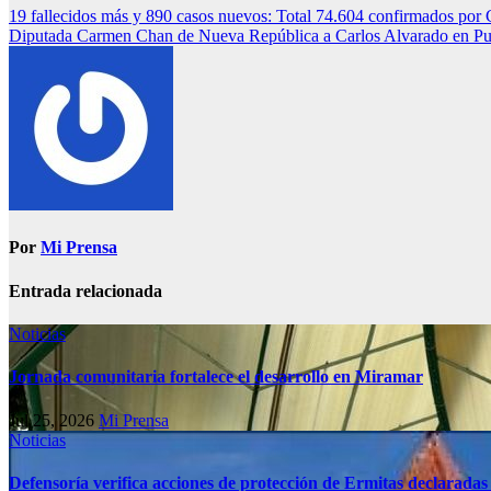
19 fallecidos más y 890 casos nuevos: Total 74.604 confirmados p
Diputada Carmen Chan de Nueva República a Carlos Alvarado en Punta
Por
Mi Prensa
Entrada relacionada
Noticias
Jornada comunitaria fortalece el desarrollo en Miramar
Jul 25, 2026
Mi Prensa
Noticias
Defensoría verifica acciones de protección de Ermitas declaradas