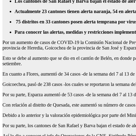
Los cantones de San Rafael y Barva bajan el estado de aler
Actualmente 23 cantones tienen alerta naranja, 54 en alerta
75 distritos en 33 cantones posen alerta temprana por virus
Para conocer las alertas, medidas y restricciones implement
Por un aumento de casos de COVID-19 la Comisión Nacional de Preven
provincia de Heredia, Goicochea de la provincia de San José y Esparza
Esto se debe al aumento que se dio en el cantón de Belén, en donde pas
setiembre.
En cuanto a Flores, aumentó de 34 casos -de la semana del 7 al 13 de 
Goicoechea, pasó de 238 casos -los cuales se reportaron la semana del 
Por su parte, Esparza aumentó de 53 casos -de la semana del 7 al 13 de
Con relación al distrito de Quesada, este aumentó su número de casos d
Debido a lo anterior y la valoración epidemiológica por parte del Mini
Por su parte, los cantones de San Rafael y Barva bajan el estado de ale
Así lo dio a conocer el jefe de Operaciones de la CNE, Sigifredo Pérez