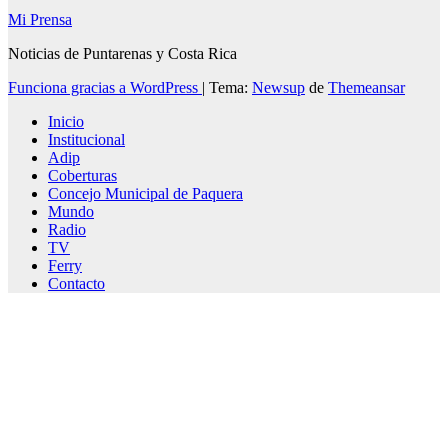
Mi Prensa
Noticias de Puntarenas y Costa Rica
Funciona gracias a WordPress
|
Tema:
Newsup
de
Themeansar
Inicio
Institucional
Adip
Coberturas
Concejo Municipal de Paquera
Mundo
Radio
TV
Ferry
Contacto