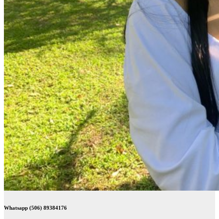
Whatsapp (506) 89384176