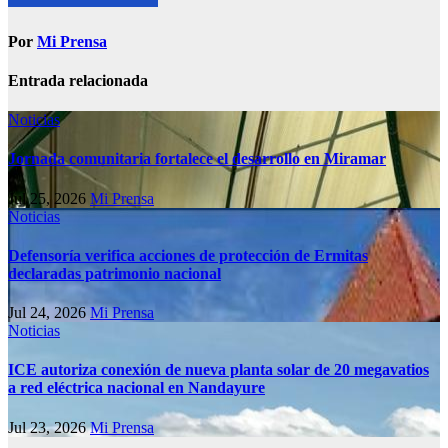
Por
Mi Prensa
Entrada relacionada
Noticias
Jornada comunitaria fortalece el desarrollo en Miramar
Jul 25, 2026
Mi Prensa
Noticias
Defensoría verifica acciones de protección de Ermitas
declaradas patrimonio nacional
Jul 24, 2026
Mi Prensa
Noticias
ICE autoriza conexión de nueva planta solar de 20 megavatios
a red eléctrica nacional en Nandayure
Jul 23, 2026
Mi Prensa