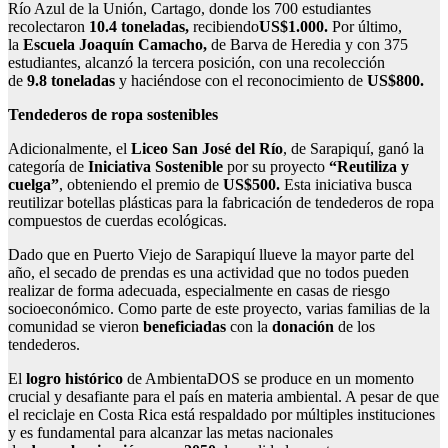
Río Azul de la Unión, Cartago, donde los 700 estudiantes
recolectaron
10.
4 toneladas
,
recibiendo
US$1.000.
Por último,
la
Escuela Joaquín Camacho,
de Barva de Heredia y con 375
estudiantes, alcanzó la tercera posición, con una recolección
de
9.8
toneladas
y haciéndose con el reconocimiento de
US$800.
Tendederos de ropa sostenibles
Adicionalmente, el
Liceo San José del Río
, de Sarapiquí, ganó la
categoría de
Iniciativa Sostenible
por su proyecto
“Reutiliza y
cuelga”
, obteniendo el premio de
US$500.
Esta iniciativa busca
reutilizar botellas plásticas para la fabricación de tendederos de ropa
compuestos de cuerdas ecológicas.
Dado que en Puerto Viejo de Sarapiquí llueve la mayor parte del
año, el secado de prendas es una actividad que no todos pueden
realizar de forma adecuada, especialmente en casas de riesgo
socioeconómico. Como parte de este proyecto, varias familias de la
comunidad se vieron
beneficiadas
con la
donación
de los
tendederos.
El
logro histórico
de AmbientaDOS se produce en un momento
crucial y desafiante para el país en materia ambiental. A pesar de que
el reciclaje en Costa Rica está respaldado por múltiples instituciones
y es fundamental para alcanzar las metas nacionales