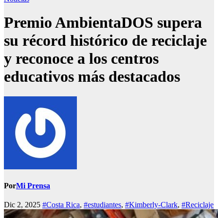
Premio AmbientaDOS supera
su récord histórico de reciclaje
y reconoce a los centros
educativos más destacados
Por
Mi Prensa
Dic 2, 2025
#Costa Rica
,
#estudiantes
,
#Kimberly-Clark
,
#Reciclaje