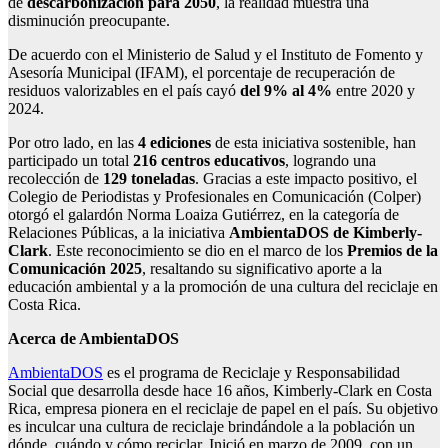
de
descarbonización para 2050
, la realidad muestra una
disminución preocupante.
De acuerdo con el Ministerio de Salud y el Instituto de Fomento y
Asesoría Municipal (IFAM), el porcentaje de recuperación de
residuos valorizables en el país cayó
del 9% al 4%
entre 2020 y
2024.
Por otro lado, en las
4 ediciones
de esta iniciativa sostenible, han
participado un total
216 centros educativos
, logrando una
recolección de
129 toneladas
. Gracias a este impacto positivo, el
Colegio de Periodistas y Profesionales en Comunicación (Colper)
otorgó el galardón Norma Loaiza Gutiérrez, en la categoría de
Relaciones Públicas, a la iniciativa
AmbientaDOS de Kimberly-
Clark
. Este reconocimiento se dio en el marco de los
Premios de la
Comunicación 2025
, resaltando su significativo aporte a la
educación ambiental y a la promoción de una cultura del reciclaje en
Costa Rica.
Acerca de AmbientaDOS
AmbientaDOS
es el programa de Reciclaje y Responsabilidad
Social que desarrolla desde hace 16 años, Kimberly-Clark en Costa
Rica, empresa pionera en el reciclaje de papel en el país. Su objetivo
es inculcar una cultura de reciclaje brindándole a la población un
dónde, cuándo y cómo reciclar. Inició en marzo de 2009, con un