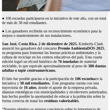
● 106 escuelas participaron en la iniciativa de este año, con un total
de más de 38 mil estudiantes.
● Los ganadores recibirán un reconocimiento económico para la
mejora o mantenimiento de sus instalaciones
.
San José, Costa Rica. 2 de diciembre de 2025.
Kimberly-Clark
anunció los ganadores del concurso
Premio AmbientaDOS 2025
,
su
programa para fomentar las buenas prácticas ambientales y la
cultura de reciclaje en los centros educativos del país. Esta cuarta
edición logró un récord histórico de
7
6
toneladas
de material
reciclable, lo que equivale aproximadamente al peso de
3
80
dantas
adultas o tapir centroamericano.
El hito fue posible gracias a la participación de
106 escuelas
en la
iniciativa y
38 mil estudiantes.
Este programa cuenta con una
trayectoria de
16 años
, donde el aporte de la empresa privada,
alianzas estratégicas con municipalidades y recolectores autorizados,
han hecho posible la oportunidad de educar a la población sobre la
forma correcta de tratar los
residuos valorizables
.
“Nuestro objetivo es generar conciencia sobre la importancia de