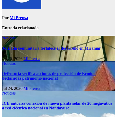
Por
Mi Prensa
Entrada relacionada
Noticias
Jornada comunitaria fortalece el desarrollo en Miramar
Jul 25, 2026
Mi Prensa
Noticias
Defensoría verifica acciones de protección de Ermitas
declaradas patrimonio nacional
Jul 24, 2026
Mi Prensa
Noticias
ICE autoriza conexión de nueva planta solar de 20 megavatios
a red eléctrica nacional en Nandayure