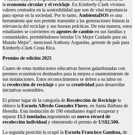
la
economía circular y el reciclaje
. En Kimberly-Clark vivimos
valores centrados en la sostenibilidad que son de vital importancia
para operar en la sociedad. Por lo tanto,
AmbientaDOS
es una
herramienta que nos permite transmitir a las generaciones futuras la
relevancia del reciclaje y sus buenas prácticas. De esta manera, estos
estudiantes se convierten en
agentes de cambio
en sus familias y
comunidades, permitiéndonos brindar Un Mejor Cuidado para un
Mundo Mejor”, mencionó Anthony Arguedas, gerente de país para
Kimberly-Clark Costa Rica.
Premios de edición 2025
Cuatro de estas instituciones educativas fueron galardonadas con
premios económicos destinados para la mejora o mantenimiento de
sus instalaciones. Estos reconocimientos se deben a su labor en
la
recolección de reciclaje
o por su
creatividad
para desarrollar
iniciativas sostenibles.
El primer lugar de la categoría de
Recolección de Reciclaje
lo
obtuvo la
Escuela Alfredo Gonzalez Flores
, en Santa Bárbara de
Heredia. Esta institución de 190 estudiantes logró recuperar y
separar
15.
5 toneladas
,imponiendo un
nuevo récord de
recolección individual
y obteniendo el premio de
US$2.500.
La segunda posición la ocupó la
Escuela Francisco Gamboa,
de