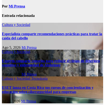
Por
Mi Prensa
Entrada relacionada
Cultura y Sociedad
Especialista comparte recomendaciones prácticas para tratar la
caída del cabello
Ago 5, 2026
Mi Prensa
Cultura y Sociedad
Experto comparte consejos para reducir el riesgo de deterioro
cognitivo у enfermedad de Alzheimer
Ago 4, 2026
Mi Prensa
Cultura y Sociedad
Tecnología
ESET lanza en Costa Rica sus cursos de concientización y
educación sobre ciberseguridad para empresas
Jul 21, 2026
Mi Prensa