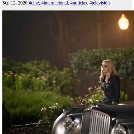
Sep 12, 2020
#cine
,
#internacional
,
#noticias
,
#televisión