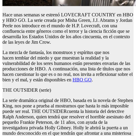
Hace unas semanas se estrenó LOVECRAFT COUNTRY en HBO
y HBO GO. La serie creada por Misha Green, J.J. Abrams y Jordan
Peele nos introduce en el mundo de H.P. Lovecraft, con una
confluencia entre géneros como el terror y la ciencia ficción que se
desarrolla los Estados Unidos de los años cincuenta, en el contexto
de las leyes de Jim Crow.
La mezcla de fantasía, los monstruos y espíritus que nos
hacen temblar del miedo y que muestran la realidad y la
vulnerabilidad de los seres humanos están presentes envarias de las
producciones de HBO. A continuación, una lista de títulos que nos
hacen cuestionar lo que es o no real, nos invita a reflexionar sobre el
bien y el mal, y están disponibles en
HBO GO
.
THE OUTSIDER (serie)
La serie dramática original de HBO, basada en la novela de Stephen
King, nos pone a prueba al mostrarnos que hasta lo más imposible
puede ser real. THE OUTSIDERcuenta la historia del detective
Ralph Anderson, quien tendrá que resolver el horrible asesinato del
pequeño Frankie Peterson, de 11 años, con ayuda de la
investigadora privada Holly Gibney. Holly le abrirá la puerta a un
mundo desconocido en el que tendrán que afrontar a una misteriosa