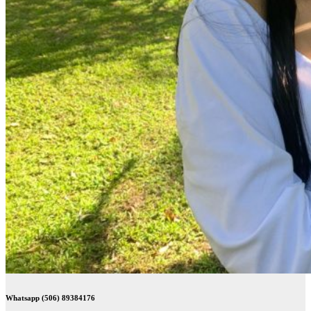
Whatsapp (506) 89384176