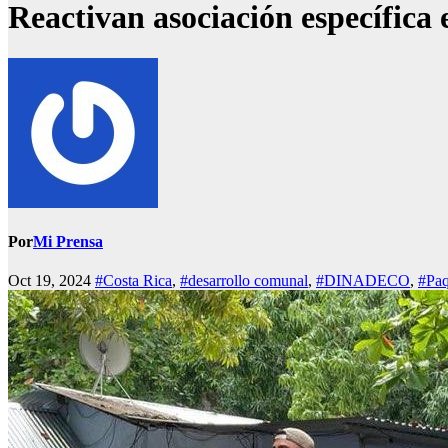
Reactivan asociación específica 
Por
Mi Prensa
Oct 19, 2024
#Costa Rica
,
#desarrollo comunal
,
#DINADECO
,
#Paq