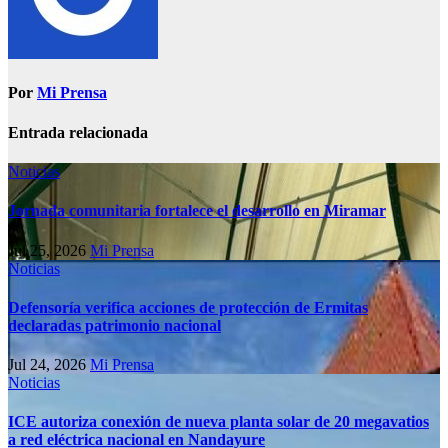
Por
Mi Prensa
Entrada relacionada
Noticias
Jornada comunitaria fortalece el desarrollo en Miramar
Jul 25, 2026
Mi Prensa
Noticias
Defensoría verifica acciones de protección de Ermitas
declaradas patrimonio nacional
Jul 24, 2026
Mi Prensa
Noticias
ICE autoriza conexión de nueva planta solar de 20 megavatios
a red eléctrica nacional en Nandayure