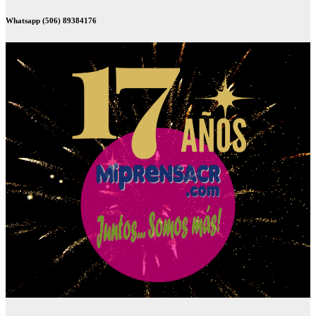
Whatsapp (506) 89384176