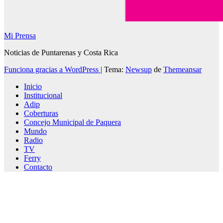
Mi Prensa
Noticias de Puntarenas y Costa Rica
Funciona gracias a WordPress
|
Tema:
Newsup
de
Themeansar
Inicio
Institucional
Adip
Coberturas
Concejo Municipal de Paquera
Mundo
Radio
TV
Ferry
Contacto