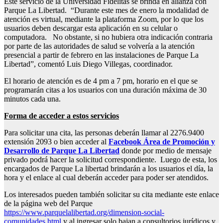
Este servicio de la Universidad Fidélitas se brinda en alianza con
Parque La Libertad. “Durante este mes de enero la modalidad de
atención es virtual, mediante la plataforma Zoom, por lo que los
usuarios deben descargar esta aplicación en su celular o
computadora. No obstante, si no hubiera otra indicación contraria
por parte de las autoridades de salud se volvería a la atención
presencial a partir de febrero en las instalaciones de Parque La
Libertad”, comentó Luis Diego Villegas, coordinador.
El horario de atención es de 4 pm a 7 pm, horario en el que se
programarán citas a los usuarios con una duración máxima de 30
minutos cada una.
Forma de acceder a estos servicios
Para solicitar una cita, las personas deberán llamar al 2276.9400
extensión 2093 o bien acceder al
Facebook Área de Promoción y
Desarrollo de Parque La Libertad
donde por medio de mensaje
privado podrá hacer la solicitud correspondiente. Luego de esta, los
encargados de Parque La libertad brindarán a los usuarios el día, la
hora y el enlace al cual deberán acceder para poder ser atendidos.
Los interesados pueden también solicitar su cita mediante este enlace
de la página web del Parque
https://www.parquelalibertad.org/dimension-social-
comunidades.html
y al ingresar solo bajan a consultorios jurídicos y