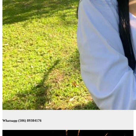
Whatsapp (506) 89384176