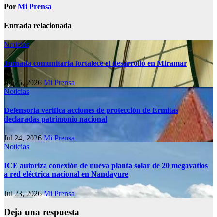
Por
Mi Prensa
Entrada relacionada
Noticias
Jornada comunitaria fortalece el desarrollo en Miramar
Jul 25, 2026
Mi Prensa
Noticias
Defensoría verifica acciones de protección de Ermitas
declaradas patrimonio nacional
Jul 24, 2026
Mi Prensa
Noticias
ICE autoriza conexión de nueva planta solar de 20 megavatios
a red eléctrica nacional en Nandayure
Jul 23, 2026
Mi Prensa
Deja una respuesta