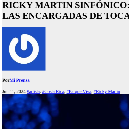
RICKY MARTIN SINFÓNICO
LAS ENCARGADAS DE TOCA
Por
Mi Prensa
Jun 11, 2024
#artista
,
#Costa Rica
,
#Parque Viva
,
#Ricky Martin