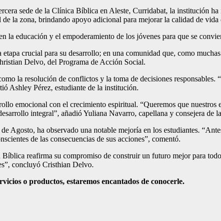
cera sede de la Clínica Bíblica en Aleste, Curridabat, la institución ha
 de la zona, brindando apoyo adicional para mejorar la calidad de vida 
 en la educación y el empoderamiento de los jóvenes para que se convi
etapa crucial para su desarrollo; en una comunidad que, como muchas o
 Christian Delvo, del Programa de Acción Social.
como la resolución de conflictos y la toma de decisiones responsables.
ó Ashley Pérez, estudiante de la institución.
sarrollo emocional con el crecimiento espiritual. “Queremos que nuestro
esarrollo integral”, añadió Yuliana Navarro, capellana y consejera de la
 de Agosto, ha observado una notable mejoría en los estudiantes. “Ante
nscientes de las consecuencias de sus acciones”, comentó.
a Bíblica reafirma su compromiso de construir un futuro mejor para to
des”, concluyó Cristhian Delvo.
rvicios o productos, estaremos encantados de conocerle.