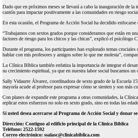
Dado que en próximos meses se llevará a cabo la inauguración de la ter
cantón para impactar positivamente a las comunidades en riesgo social
En esta ocasión, el Programa de Acción Social ha decidido enfocarse
“Trabajamos con sextos grados porque consideramos que están en una 
factores de riesgo para los chicos y las chicas”, explicó el psicólogo
Durante el programa, los participantes han explorado temas cruciales 
hablar con mis profesores y amigos sobre lo que me molesta”, comparti
La Clínica Bíblica también enfatiza la importancia de integrar el de
su crecimiento espiritual, ya que en nuestra labor social buscamos un d
Sally Vidaurre Álvarez, coordinadora de sexto grado de la Escuela 15
mayoría acude al profesor para expresar cómo se sienten y son más co
Con planes de expandir este programa a otras comunidades, la Clínic
replicar estos esfuerzos no solo en sexto grado, sino en todas las eda
Si usted desea acercarse al Programa de Acción Social y donar se
Dirección: Contiguo al edificio principal de la Clínica Bíblica
Teléfono: 2522-1592
Correo electrónico: ssalasc@clinicabiblica.com