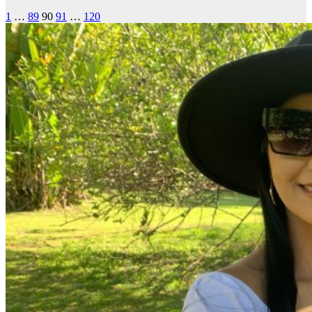
1
…
89
90
91
…
120