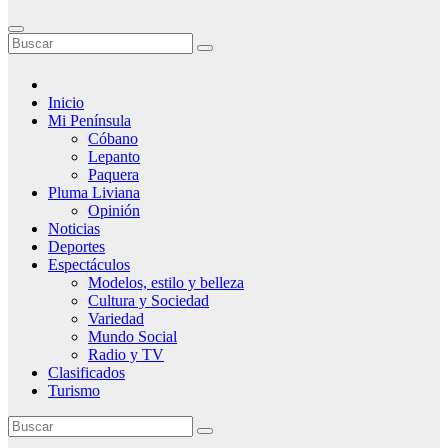
Inicio
Mi Península
Cóbano
Lepanto
Paquera
Pluma Liviana
Opinión
Noticias
Deportes
Espectáculos
Modelos, estilo y belleza
Cultura y Sociedad
Variedad
Mundo Social
Radio y TV
Clasificados
Turismo