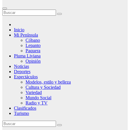
Inicio
Mi Península
Cóbano
Lepanto
Paquera
Pluma Liviana
Opinión
Noticias
Deportes
Espectáculos
Modelos, estilo y belleza
Cultura y Sociedad
Variedad
Mundo Social
Radio y TV
Clasificados
Turismo