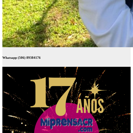
Whatsapp (506) 89384176