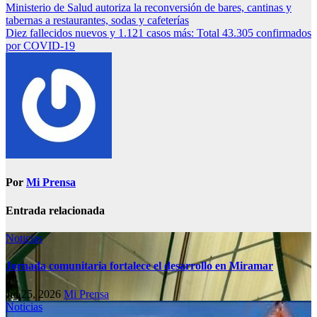
Ministerio de Salud autoriza la reconversión de bares, cantinas y
tabernas a restaurantes, sodas y cafeterías
Diez fallecidos nuevos y 1.121 casos más: Total 43.305 confirmados
por COVID-19
Por
Mi Prensa
Entrada relacionada
Noticias
Jornada comunitaria fortalece el desarrollo en Miramar
Jul 25, 2026
Mi Prensa
Noticias