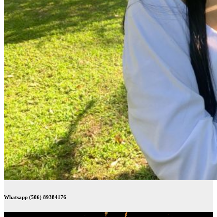
Whatsapp (506) 89384176