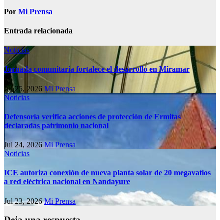
Por
Mi Prensa
Entrada relacionada
Noticias
Jornada comunitaria fortalece el desarrollo en Miramar
Jul 25, 2026
Mi Prensa
Noticias
Defensoría verifica acciones de protección de Ermitas
declaradas patrimonio nacional
Jul 24, 2026
Mi Prensa
Noticias
ICE autoriza conexión de nueva planta solar de 20 megavatios
a red eléctrica nacional en Nandayure
Jul 23, 2026
Mi Prensa
Deja una respuesta