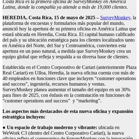
Costa Rica es la primera oficina de SurveyMonkey en América
Latina, donde la compañía ya atiende a más de 19,000 clientes.
HEREDIA, Costa Rica, 15 de mayo de 2025 –
SurveyMonkey
, la
plataforma de encuestas y formularios más popular del mundo,
anunció hoy la apertura de su primera oficina en América Latina que
estará ubicada en Heredia, Costa Rica. El capital humano calificado
del país y su ubicación estratégica para los clientes localizados tanto
en América del Norte, del Sur y Centroamérica, convierten esta
apertura en un paso natural, a medida que SurveyMonkey crea un
equipo global que refleja y respalda a su diversa base de clientes.
Establecida en el Centro Corporativo de Cariari (anteriormente Plaza
Real Cariari) en Ulloa, Heredia, la nueva oficina cuenta con más de
40 empleados en funciones clave que incluyen “customer operations
and success”, ingeniería, recursos humanos y ventas.
SurveyMonkey planea aumentar el tamaño del equipo en un 30%
para fines de 2025, con énfasis en la contratación en funciones de
“customer operations and success” y “marketing”.
Los aspectos más destacados de esta nueva oficina y expansión
estratégica incluyen:
●
Un espacio de trabajo moderno y vibrante:
ubicada en
WeWork C3 (dentro del Centro Corporativo Cariari), la nueva
oficina refleja el compromiso de SurveyMonkey con la innovación,