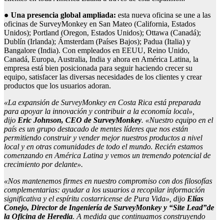
●
Una presencia global ampliada:
esta nueva oficina se une a las
oficinas de SurveyMonkey en San Mateo (California, Estados
Unidos); Portland (Oregon, Estados Unidos); Ottawa (Canadá);
Dublín (Irlanda); Ámsterdam (Países Bajos); Padua (Italia) y
Bangalore (India). Con empleados en EEUU, Reino Unido,
Canadá, Europa, Australia, India y ahora en América Latina, la
empresa está bien posicionada para seguir haciendo crecer su
equipo, satisfacer las diversas necesidades de los clientes y crear
productos que los usuarios adoran.
«La expansión de SurveyMonkey en Costa Rica está preparada
para apoyar la innovación y contribuir a la economía local»,
dijo
Eric Johnson, CEO de SurveyMonkey
. «Nuestro equipo en el
país es un grupo destacado de mentes líderes que nos están
permitiendo construir y vender mejor nuestros productos a nivel
local y en otras comunidades de todo el mundo. Recién estamos
comenzando en América Latina y vemos un tremendo potencial de
crecimiento por delante».
«Nos mantenemos firmes en nuestro compromiso con dos filosofías
complementarias: ayudar a los usuarios a recopilar información
significativa y el espíritu costarricense de Pura Vida», dijo
Elías
Conejo, Director de Ingeniería de SurveyMonkey y “Site Lead”de
la Oficina de Heredia
. A medida que continuamos construyendo