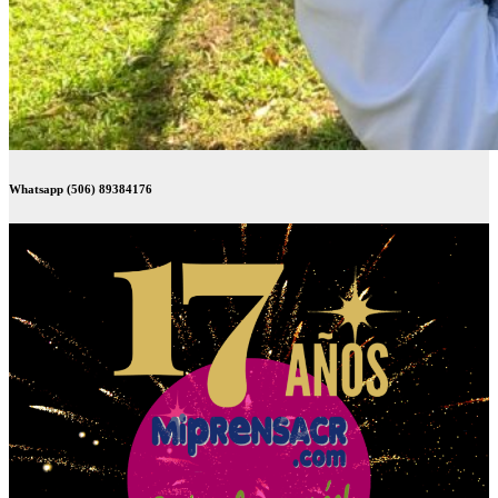
Whatsapp (506) 89384176