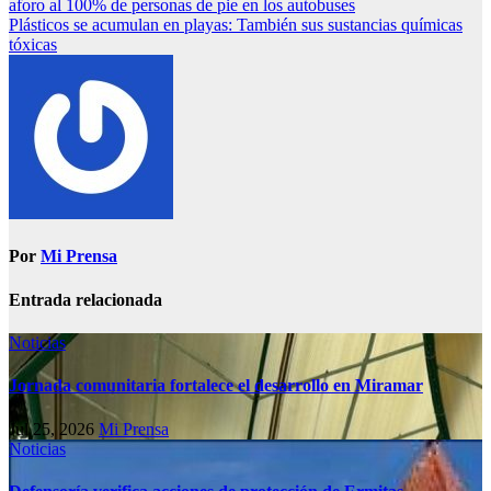
aforo al 100% de personas de pie en los autobuses
Plásticos se acumulan en playas: También sus sustancias químicas
tóxicas
Por
Mi Prensa
Entrada relacionada
Noticias
Jornada comunitaria fortalece el desarrollo en Miramar
Jul 25, 2026
Mi Prensa
Noticias