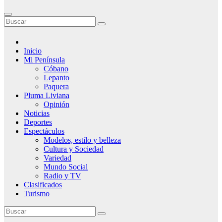
Inicio
Mi Península
Cóbano
Lepanto
Paquera
Pluma Liviana
Opinión
Noticias
Deportes
Espectáculos
Modelos, estilo y belleza
Cultura y Sociedad
Variedad
Mundo Social
Radio y TV
Clasificados
Turismo