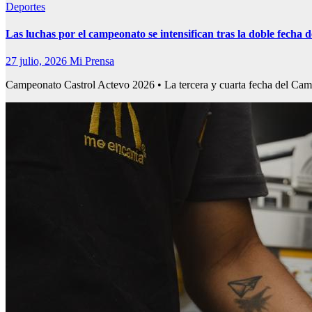
Deportes
Las luchas por el campeonato se intensifican tras la doble fech
27 julio, 2026
Mi Prensa
Campeonato Castrol Actevo 2026 • La tercera y cuarta fecha del C