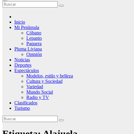
Inicio
Mi Península
Cóbano
Lepanto
Paquera
Pluma Liviana
Opinión
Noticias
Deportes
Espectáculos
Modelos, estilo y belleza
Cultura y Sociedad
Variedad
Mundo Social
Radio y TV
Clasificados
Turismo
Etiqueta:
Alajuela