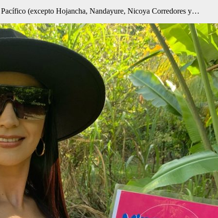
del Pacífico (excepto Hojancha, Nandayure, Nicoya Corredores y…