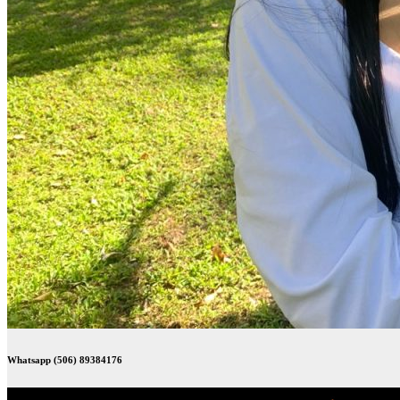
Whatsapp (506) 89384176